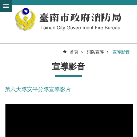
搜
跳到主要內容區塊
尋
進
階
搜
尋
首頁
消防宣導
宣導影音
機
宣導影音
關
簡
介
第六大隊安平分隊宣導影片
訊
息
發
布
便
民
服