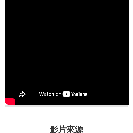
務
業
務/
資
訊
服
務
消
防
宣
導
民
力
園
地
接
受
影片來源
贈