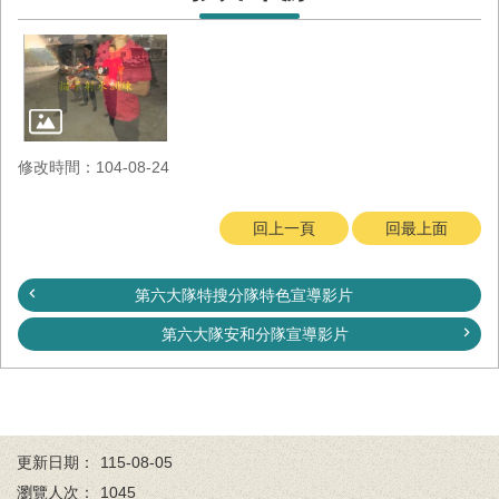
與
公
開
徵
信
網
修改時間：104-08-24
站
導
回上一頁
回最上面
覽
回
第六大隊特搜分隊特色宣導影片
臺
南
第六大隊安和分隊宣導影片
市
政
府
網
站
更新日期：
115-08-05
English
瀏覽人次：
1045