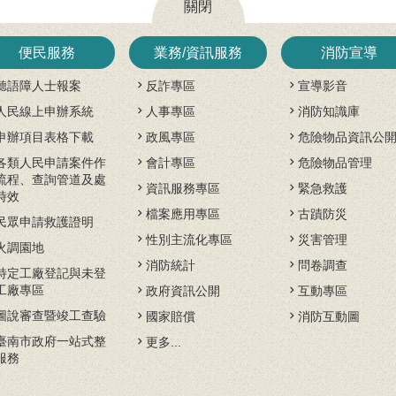
關閉
便民服務
業務/資訊服務
消防宣導
聽語障人士報案
反詐專區
宣導影音
人民線上申辦系統
人事專區
消防知識庫
申辦項目表格下載
政風專區
危險物品資訊公
各類人民申請案件作
會計專區
危險物品管理
流程、查詢管道及處
資訊服務專區
緊急救護
時效
檔案應用專區
古蹟防災
民眾申請救護證明
性別主流化專區
災害管理
火調園地
消防統計
問卷調查
特定工廠登記與未登
工廠專區
政府資訊公開
互動專區
圖說審查暨竣工查驗
國家賠償
消防互動圖
臺南市政府一站式整
更多...
服務