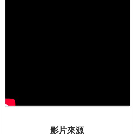
務
業
務/
資
訊
服
務
消
防
宣
導
民
力
園
地
接
受
影片來源
贈