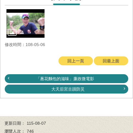
與
公
開
徵
信
網
修改時間：108-05-06
站
導
回上一頁
回最上面
覽
回
「蔥花麵包的滋味」廉政微電影
臺
南
大天后宮古蹟防災
市
政
府
網
站
更新日期：
115-08-07
English
瀏覽人次：
746