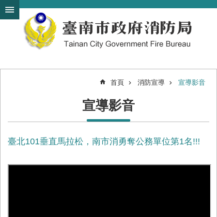
搜
跳到主要內容區塊
尋
進
階
搜
尋
首頁
消防宣導
宣導影音
機
宣導影音
關
簡
介
臺北101垂直馬拉松，南市消勇奪公務單位第1名!!!
訊
息
發
布
便
民
服