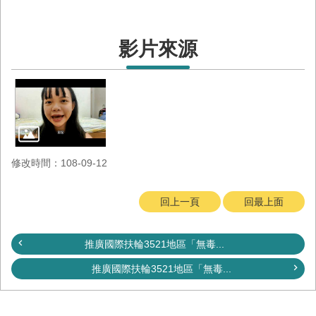
與
公
開
影片來源
徵
信
網
站
導
覽
修改時間：108-09-12
回
臺
回上一頁
回最上面
南
市
政
推廣國際扶輪3521地區「無毒...
府
網
推廣國際扶輪3521地區「無毒...
站
English