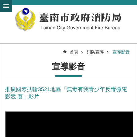
搜
跳到主要內容區塊
尋
進
階
搜
尋
首頁
消防宣導
宣導影音
機
宣導影音
關
簡
介
推廣國際扶輪3521地區「無毒有我青少年反毒微電
訊
息
影競 賽」影片
發
布
便
民
服