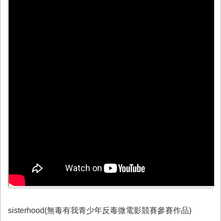
務
業
務/
資
訊
服
務
消
防
宣
導
民
力
園
地
接
受
sisterhood(無毒有我青少年反毒微電影競賽參賽作品)
贈