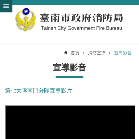
搜
跳到主要內容區塊
尋
進
階
搜
尋
首頁
消防宣導
宣導影音
機
宣導影音
關
簡
介
第七大隊南門分隊宣導影片
訊
息
發
布
便
民
服