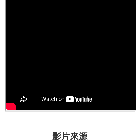
務
業
務/
資
訊
服
務
消
防
宣
導
民
力
園
地
接
受
影片來源
贈