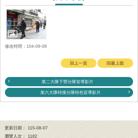
與
公
開
徵
信
網
修改時間：104-09-08
站
導
回上一頁
回最上面
覽
回
第二大隊下營分隊宣導影片
臺
南
第六大隊特搜分隊特色宣導影片
市
政
府
網
站
更新日期：
115-08-07
English
瀏覽人次：
1182