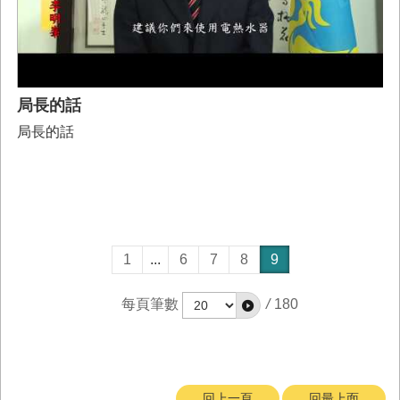
局長的話
局長的話
1
...
6
7
8
9
每頁筆數
/
180
回上一頁
回最上面