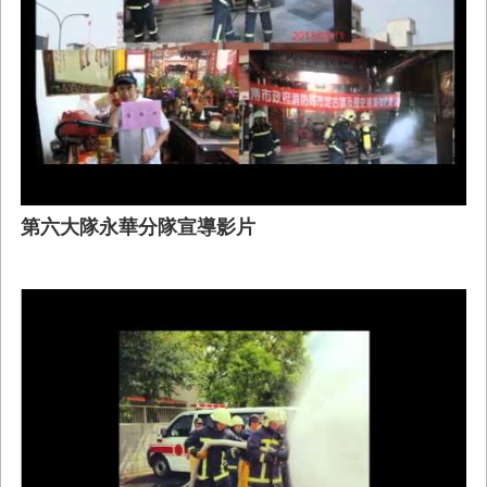
務
業
務/
資
訊
服
務
消
第六大隊永華分隊宣導影片
防
宣
導
民
力
園
地
接
受
贈