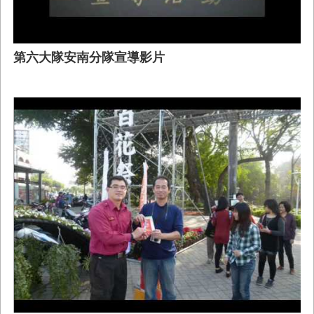
回
首
頁
第六大隊安南分隊宣導影片
臺
南
市
政
府
消
防
局
News
臉
書
專
頁
機
關
位