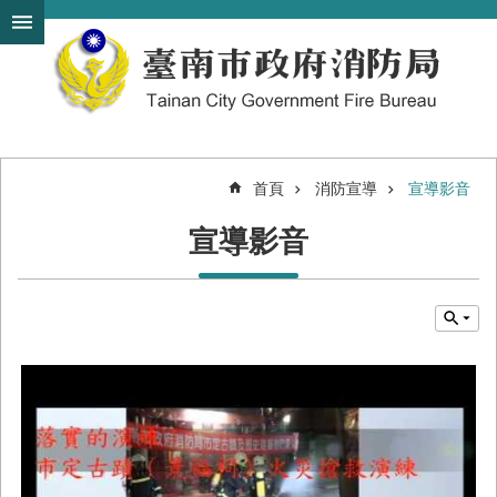
搜
跳到主要內容區塊
尋
進
階
搜
尋
首頁
消防宣導
宣導影音
機
宣導影音
關
簡
介
訊
息
發
布
便
民
服