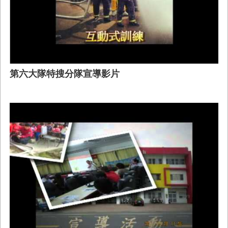
與
公
開
徵
信
第六大隊特搜分隊宣導影片
網
站
導
覽
回
臺
南
市
政
府
網
站
English