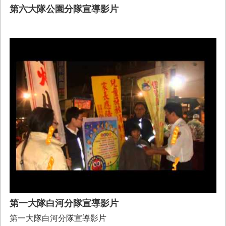
置
第六大隊公園分隊宣導影片
圖
隱
私
權
及
安
全
政
策
網
站
資
料
開
放
宣
告
第一大隊白河分隊宣導影片
第一大隊白河分隊宣導影片