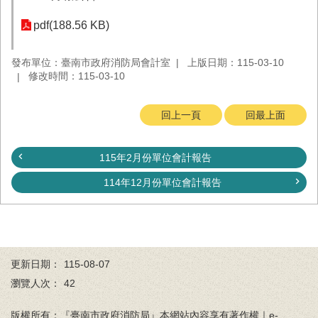
務
pdf(188.56 KB)
業
務/
發布單位：臺南市政府消防局會計室
上版日期：115-03-10
資
修改時間：115-03-10
訊
服
務
回上一頁
回最上面
消
防
115年2月份單位會計報告
宣
導
114年12月份單位會計報告
民
力
園
地
更新日期：
115-08-07
接
瀏覽人次：
42
受
贈
版權所有：『臺南市政府消防局』本網站內容享有著作權｜e-