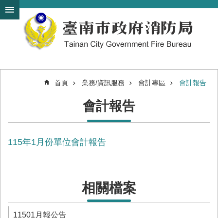
搜
跳到主要內容區塊
尋
進
階
搜
尋
首頁
業務/資訊服務
會計專區
會計報告
機
會計報告
關
簡
介
115年1月份單位會計報告
訊
息
發
布
相關檔案
便
民
服
11501月報公告