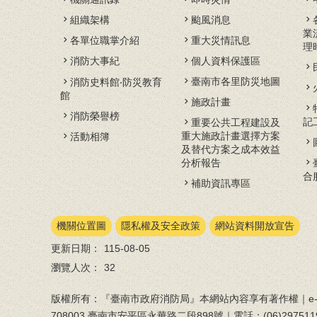
組織架構
颱風消息
業
各單位職掌介紹
重大災情訊息
理
消防大事紀
個人資料保護區
臺南市各里防災地圖
消防史料館‧防災教育
館
施政計畫
消防榮譽榜
記
重要公共工程建設及
重大施政計畫選擇方案
活動相簿
及替代方案之成本效益
分析報告
合
補助資訊專區
機關位置圖
隱私權及安全政策
網站資料開放宣告
更新日期：
115-08-05
瀏覽人次：
32
版權所有：『臺南市政府消防局』本網站內容享有著作權｜e-ma
708003 臺南市安平區永華路二段898號｜電話：(06)297511