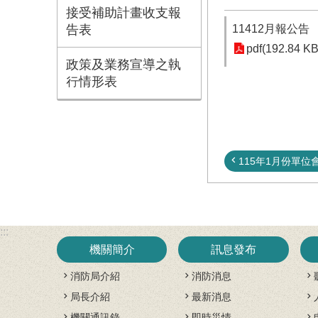
接受補助計畫收支報
告表
11412月報公告
pdf(192.84 KB
政策及業務宣導之執
行情形表
115年1月份單位
:::
機關簡介
訊息發布
消防局介紹
消防消息
局長介紹
最新消息
機關通訊錄
即時災情