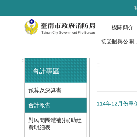
跳到主要內容區塊
:::
機關簡介
接受贈與
:::
:::
會計專區
預算及決算書
114年12月份
會計報告
對民間團體補(捐)助經
費明細表