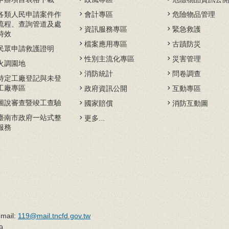
各類人民申請案件作
會計專區
危險物品管理
流程、查詢管道及處
資訊服務專區
緊急救護
時效
檔案應用專區
古蹟防災
民眾申請救護證明
性別主流化專區
災害管理
火調園地
消防統計
問卷調查
特定工廠登記與未登
工廠專區
政府資訊公開
互動專區
圖說審查暨竣工查驗
國家賠償
消防互動圖
臺南市政府一站式整
更多...
服務
il:
119@mail.tncfd.gov.tw
9