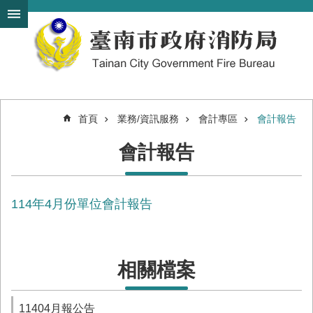
搜
跳到主要內容區塊
尋
進
階
搜
尋
首頁
業務/資訊服務
會計專區
會計報告
機
會計報告
關
簡
介
114年4月份單位會計報告
訊
息
發
布
相關檔案
便
民
服
11404月報公告