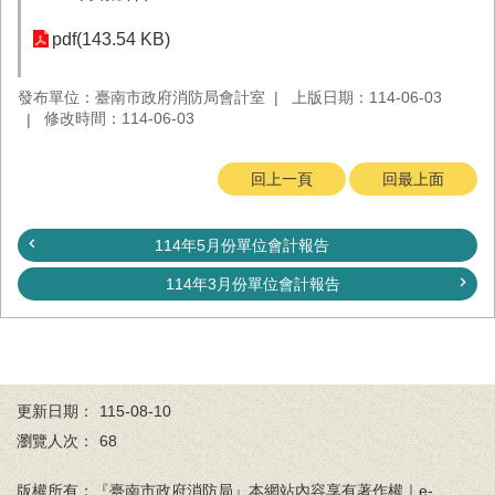
務
pdf(143.54 KB)
業
務/
發布單位：臺南市政府消防局會計室
上版日期：114-06-03
資
修改時間：114-06-03
訊
服
務
回上一頁
回最上面
消
防
114年5月份單位會計報告
宣
導
114年3月份單位會計報告
民
力
園
地
更新日期：
115-08-10
接
瀏覽人次：
68
受
贈
版權所有：『臺南市政府消防局』本網站內容享有著作權｜e-