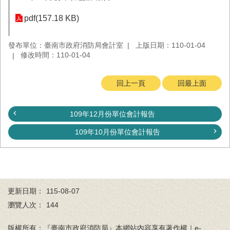
務
pdf(157.18 KB)
業
務/
發布單位：臺南市政府消防局會計室
上版日期：110-01-04
資
修改時間：110-01-04
訊
服
務
回上一頁
回最上面
消
防
109年12月份單位會計報告
宣
導
109年10月份單位會計報告
民
力
園
地
更新日期：
115-08-07
接
瀏覽人次：
144
受
贈
版權所有：『臺南市政府消防局』本網站內容享有著作權｜e-