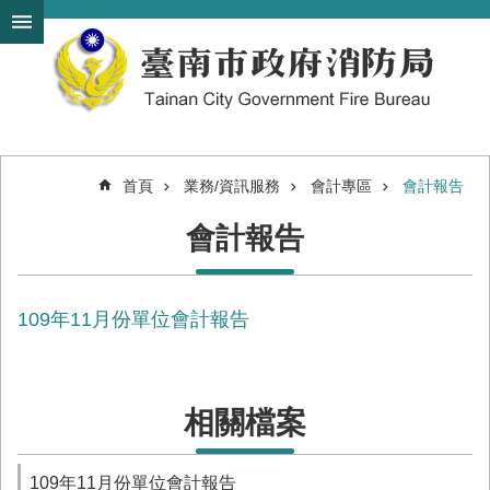
搜
跳到主要內容區塊
尋
進
階
搜
尋
首頁
業務/資訊服務
會計專區
會計報告
機
會計報告
關
簡
介
109年11月份單位會計報告
訊
息
發
布
相關檔案
便
民
服
109年11月份單位會計報告