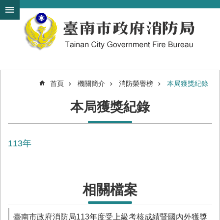
搜
跳到主要內容區塊
尋
進
階
搜
尋
首頁
機關簡介
消防榮譽榜
本局獲獎紀錄
機
本局獲獎紀錄
關
簡
介
113年
訊
息
發
布
相關檔案
便
民
服
臺南市政府消防局113年度受上級考核成績暨國內外獲獎