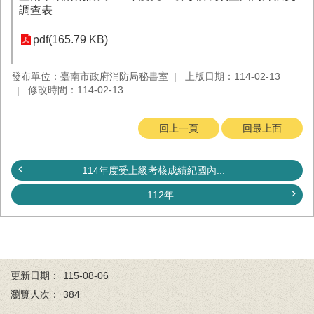
務
調查表
業
pdf(165.79 KB)
務/
資
發布單位：臺南市政府消防局秘書室
上版日期：114-02-13
訊
修改時間：114-02-13
服
務
回上一頁
回最上面
消
防
宣
114年度受上級考核成績紀國內...
導
112年
民
力
園
地
接
更新日期：
115-08-06
受
瀏覽人次：
384
贈