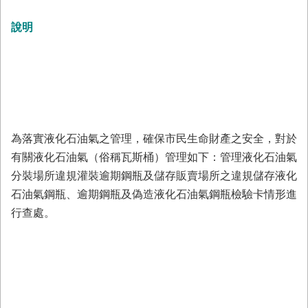
務
說明
業
務/
資
訊
服
務
消
為落實液化石油氣之管理，確保市民生命財產之安全，對於
防
有關液化石油氣（俗稱瓦斯桶）管理如下：管理液化石油氣
宣
導
分裝場所違規灌裝逾期鋼瓶及儲存販賣場所之違規儲存液化
石油氣鋼瓶、逾期鋼瓶及偽造液化石油氣鋼瓶檢驗卡情形進
民
行查處。
力
園
地
接
受
贈