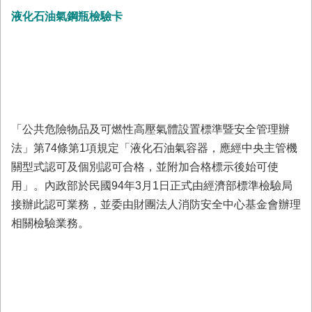
與
液化石油氣鋼瓶檢驗卡
公
開
徵
信
網
站
「公共危險物品及可燃性高壓氣體設置標準暨安全管理辦
導
覽
法」第74條第1項規定「液化石油氣容器，應經中央主管機
關型式認可及個別認可合格，並附加合格標示後始可使
回
臺
用」。內政部於民國94年3月1日正式由經濟部標準檢驗局
南
接辦此認可業務，並委由財團法人消防安全中心基金會辦理
市
相關檢驗業務。
政
府
網
站
English