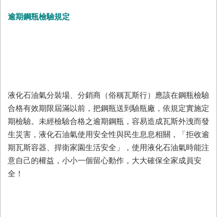
回
逾期鋼瓶檢驗規定
首
頁
臺
南
市
政
府
液化石油氣分裝場、分銷商（俗稱瓦斯行）應該在鋼瓶檢驗
消
防
合格有效期限屆滿以前，把鋼瓶送到驗瓶廠，依規定實施定
局
期檢驗。未經檢驗合格之逾期鋼瓶，容易造成瓦斯外洩而發
News
生災害，液化石油氣使用安全性與民生息息相關，「拒收逾
臉
書
期瓦斯容器、捍衛家園生活安全」，使用液化石油氣時能注
專
意自己的權益，小小一個留心動作，大大確保全家成員安
頁
全！
機
關
位