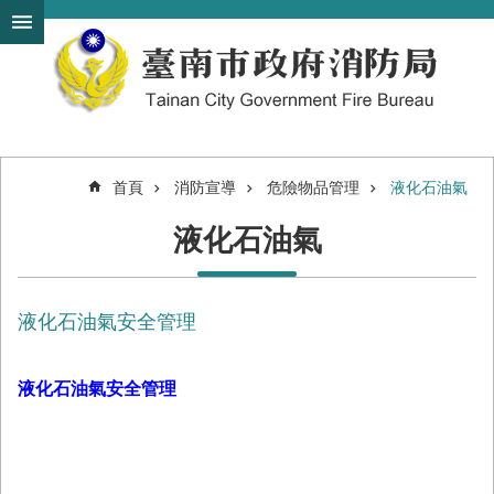
搜
跳到主要內容區塊
尋
進
階
搜
尋
首頁
消防宣導
危險物品管理
液化石油氣
機
液化石油氣
關
簡
介
液化石油氣安全管理
訊
息
發
液化石油氣安全管理
布
便
民
服