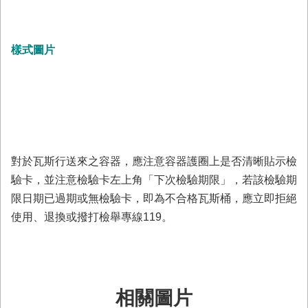
置
圖
隱
樣式圖片
私
權
及
安
全
政
策
對於瓦斯行送來之容器，應注意容器護圈上是否清晰貼示檢
網
驗卡，並注意檢驗卡左上角「下次檢驗期限」，若該檢驗期
站
限日期已過期或無檢驗卡，即為不合格瓦斯桶，應立即拒絕
資
料
使用、退換或撥打檢舉專線119。
開
放
宣
告
相關圖片