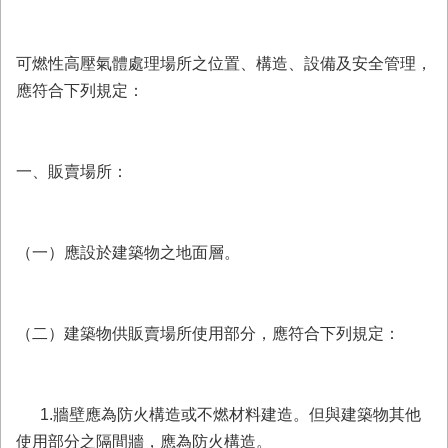
務
業
可燃性高壓氣體處理場所之位置、構造、設備及安全管理，
務/
資
應符合下列規定：
訊
服
務
一、販賣場所：
消
防
宣
導
（一）應設於建築物之地面層。
民
力
園
（二）建築物供販賣場所使用部分，應符合下列規定：
地
接
受
1.牆壁應為防火構造或不燃材料建造。但與建築物其他
贈
使用部分之隔間牆，應為防火構造。