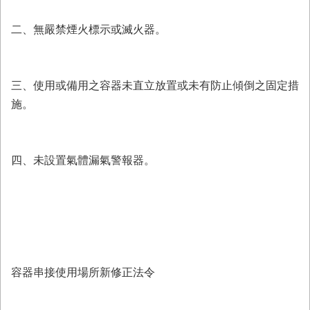
置
圖
二、無嚴禁煙火標示或滅火器。
隱
私
權
三、使用或備用之容器未直立放置或未有防止傾倒之固定措
及
安
施。
全
政
策
四、未設置氣體漏氣警報器。
網
站
資
料
開
放
宣
容器串接使用場所新修正法令
告