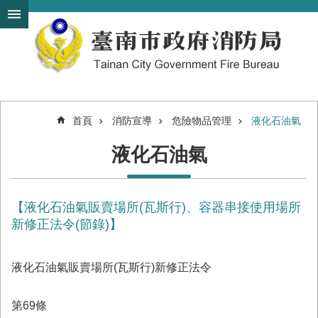
搜
跳到主要內容區塊
尋
進
階
搜
尋
首頁
消防宣導
危險物品管理
液化石油氣
機
液化石油氣
關
簡
介
【液化石油氣販賣場所(瓦斯行)、容器串接使用場所
訊
息
新修正法令(節錄)】
發
布
液化石油氣販賣場所(瓦斯行)新修正法令
便
民
第69條
服