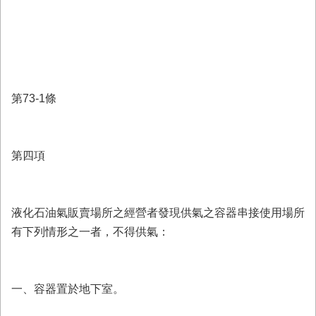
回
首
頁
臺
南
市
第73-1條
政
府
消
第四項
防
局
News
臉
液化石油氣販賣場所之經營者發現供氣之容器串接使用場所
書
專
有下列情形之一者，不得供氣：
頁
機
一、容器置於地下室。
關
位