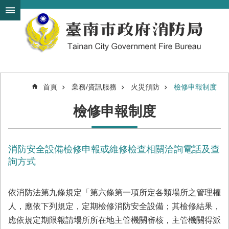
搜
跳到主要內容區塊
尋
進
階
搜
尋
首頁
業務/資訊服務
火災預防
檢修申報制度
機
檢修申報制度
關
簡
介
消防安全設備檢修申報或維修檢查相關洽詢電話及查
訊
息
詢方式
發
布
依消防法第九條規定「第六條第一項所定各類場所之管理權
便
人，應依下列規定，定期檢修消防安全設備；其檢修結果，
民
應依規定期限報請場所所在地主管機關審核，主管機關得派
服