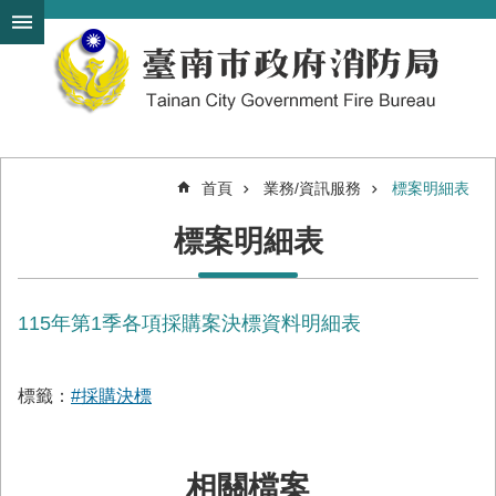
搜
跳到主要內容區塊
尋
進
階
搜
尋
首頁
業務/資訊服務
標案明細表
機
標案明細表
關
簡
介
115年第1季各項採購案決標資料明細表
訊
息
發
布
標籤：
#採購決標
便
民
相關檔案
服