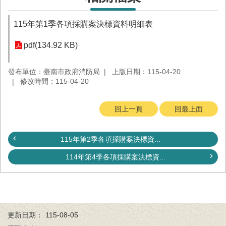
務
業
115年第1季各項採購案決標資料明細表
務/
資
pdf(134.92 KB)
訊
服
發布單位：臺南市政府消防局
上版日期：115-04-20
務
修改時間：115-04-20
消
防
回上一頁
回最上面
宣
導
115年第2季各項採購案決標資...
民
力
114年第4季各項採購案決標資...
園
地
接
受
更新日期：
115-08-05
贈