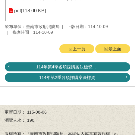
務
pdf(118.00 KB)
業
務/
發布單位：臺南市政府消防局
上版日期：114-10-09
資
修改時間：114-10-09
訊
服
務
回上一頁
回最上面
消
防
114年第4季各項採購案決標資...
宣
導
114年第2季各項採購案決標資...
民
力
園
地
更新日期：
115-08-06
接
瀏覽人次：
190
受
贈
版權所有：『臺南市政府消防局』本網站內容享有著作權｜e-