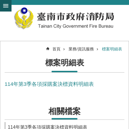
搜
跳到主要內容區塊
尋
進
階
搜
尋
首頁
業務/資訊服務
標案明細表
機
標案明細表
關
簡
介
114年第3季各項採購案決標資料明細表
訊
息
發
布
相關檔案
便
民
服
114年第3季各項採購案決標資料明細表