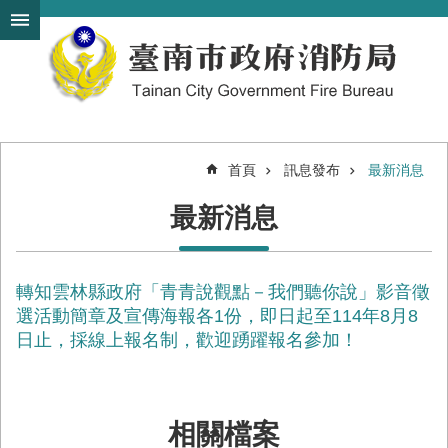
搜
跳到主要內容區塊
尋
進
階
搜
尋
首頁
訊息發布
最新消息
機
最新消息
關
簡
介
轉知雲林縣政府「青青說觀點－我們聽你說」影音徵
訊
息
選活動簡章及宣傳海報各1份，即日起至114年8月8
發
日止，採線上報名制，歡迎踴躍報名參加！
布
便
民
相關檔案
服