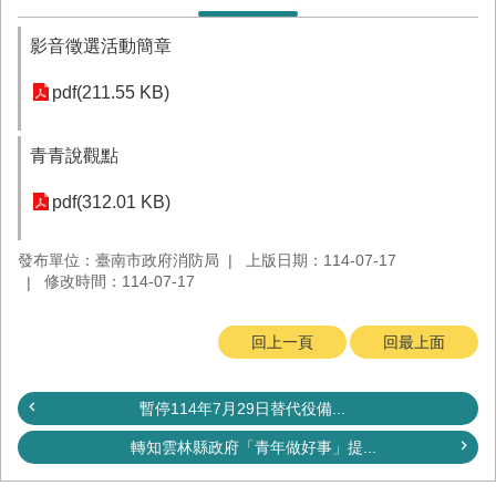
務
影音徵選活動簡章
業
務/
pdf(211.55 KB)
資
訊
服
青青說觀點
務
pdf(312.01 KB)
消
防
宣
發布單位：臺南市政府消防局
上版日期：114-07-17
導
修改時間：114-07-17
民
回上一頁
回最上面
力
園
地
暫停114年7月29日替代役備...
接
轉知雲林縣政府「青年做好事」提...
受
贈