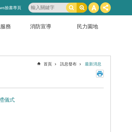
搜
ws臉書專頁
尋
訊服務
消防宣導
民力園地
首頁
訊息發布
最新消息
禮儀式