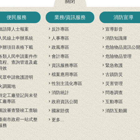
關閉
便民服務
業務/資訊服務
消防宣導
聽語障人士報案
反詐專區
宣導影音
人民線上申辦系統
人事專區
消防知識庫
申辦項目表格下載
政風專區
危險物品資訊公
各類人民申請案件作
會計專區
危險物品管理
流程、查詢管道及處
資訊服務專區
緊急救護
時效
檔案應用專區
古蹟防災
民眾申請救護證明
性別主流化專區
災害管理
火調園地
消防統計
問卷調查
特定工廠登記與未登
工廠專區
政府資訊公開
互動專區
圖說審查暨竣工查驗
國家賠償
消防互動圖
臺南市政府一站式整
更多...
服務