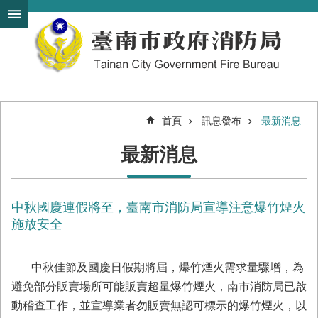
搜
跳到主要內容區塊
尋
進
階
搜
尋
首頁
訊息發布
最新消息
機
最新消息
關
簡
介
中秋國慶連假將至，臺南市消防局宣導注意爆竹煙火
訊
息
施放安全
發
布
中秋佳節及國慶日假期將屆，爆竹煙火需求量驟增，為
便
避免部分販賣場所可能販賣超量爆竹煙火，南市消防局已啟
民
動稽查工作，並宣導業者勿販賣無認可標示的爆竹煙火，以
服