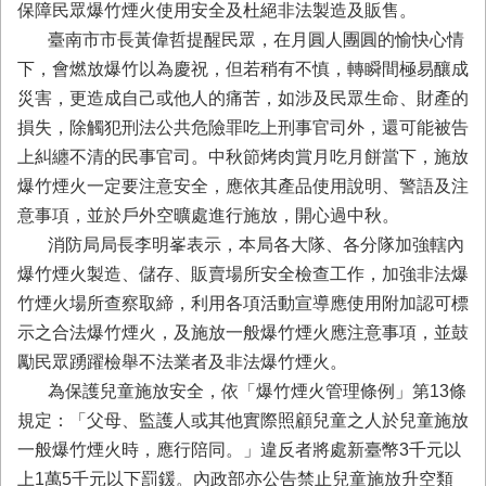
務
保障民眾爆竹煙火使用安全及杜絕非法製造及販售。
臺南市市長黃偉哲提醒民眾，在月圓人團圓的愉快心情
業
下，會燃放爆竹以為慶祝，但若稍有不慎，轉瞬間極易釀成
務/
資
災害，更造成自己或他人的痛苦，如涉及民眾生命、財產的
訊
損失，除觸犯刑法公共危險罪吃上刑事官司外，還可能被告
服
上糾纏不清的民事官司。中秋節烤肉賞月吃月餅當下，施放
務
爆竹煙火一定要注意安全，應依其產品使用說明、警語及注
消
意事項，並於戶外空曠處進行施放，開心過中秋。
防
消防局局長李明峯表示，本局各大隊、各分隊加強轄內
宣
導
爆竹煙火製造、儲存、販賣場所安全檢查工作，加強非法爆
竹煙火場所查察取締，利用各項活動宣導應使用附加認可標
民
示之合法爆竹煙火，及施放一般爆竹煙火應注意事項，並鼓
力
園
勵民眾踴躍檢舉不法業者及非法爆竹煙火。
地
為保護兒童施放安全，依「爆竹煙火管理條例」第13條
規定：「父母、監護人或其他實際照顧兒童之人於兒童施放
接
受
一般爆竹煙火時，應行陪同。」違反者將處新臺幣3千元以
贈
上1萬5千元以下罰鍰。內政部亦公告禁止兒童施放升空類