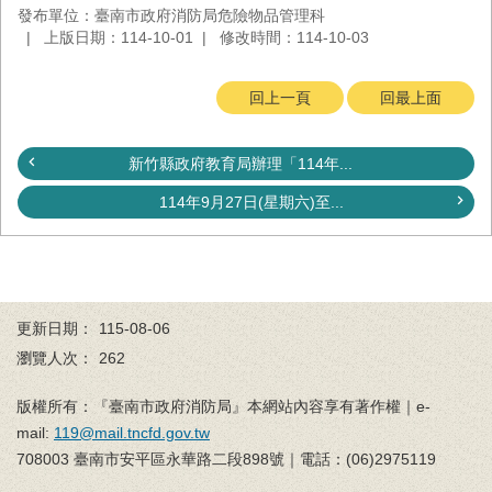
發布單位：臺南市政府消防局危險物品管理科
回
上版日期：114-10-01
修改時間：114-10-03
首
頁
回上一頁
回最上面
臺
南
市
新竹縣政府教育局辦理「114年...
政
府
114年9月27日(星期六)至...
消
防
局
News
臉
更新日期：
115-08-06
書
專
瀏覽人次：
262
頁
版權所有：『臺南市政府消防局』本網站內容享有著作權｜e-
機
mail:
119@mail.tncfd.gov.tw
關
708003 臺南市安平區永華路二段898號｜電話：(06)2975119
位