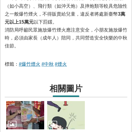
與
（如小高空）、飛行類（如沖天炮）及摔炮類等較具危險性
公
之一般爆竹煙火，不得販賣給兒童，違反者將處新臺幣
3萬
開
徵
元以上15萬元
以下罰鍰。
信
消防局呼籲民眾施放爆竹煙火應注意安全，小朋友施放爆竹
時，必須由家長（成年人）陪同，共同營造安全快樂的中秋
網
佳節。
站
導
覽
標籤：
#爆竹煙火
#中秋
#煙火
回
臺
南
相關圖片
市
政
府
網
站
English