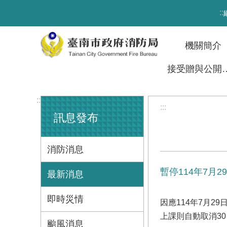
跳到主要內容區塊
:::
機關簡介
接受贈與
:::
:::
訊息發布
消防消息
暫停114年7月
最新消息
即時災情
因應114年7月2
上課則自動取消30
颱風消息