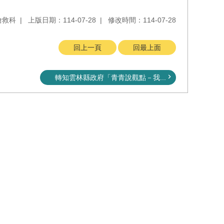
搶救科
上版日期：114-07-28
修改時間：114-07-28
回上一頁
回最上面
轉知雲林縣政府「青青說觀點－我...