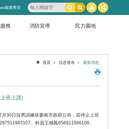
搜
ws臉書專頁
尋
訊服務
消防宣導
民力園地
首頁
訊息發布
最新消息
止上班上課)
，7月30日役男訓練依臺南市政府公布，若停止上班
9#3107、科員王穗鳳6569119#6108。