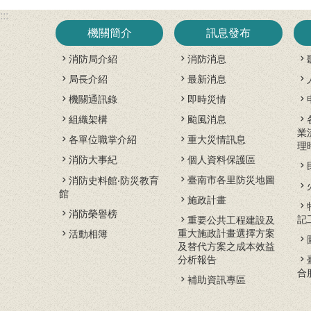
:::
機關簡介
訊息發布
消防局介紹
消防消息
局長介紹
最新消息
機關通訊錄
即時災情
組織架構
颱風消息
業
各單位職掌介紹
重大災情訊息
理
消防大事紀
個人資料保護區
臺南市各里防災地圖
消防史料館‧防災教育
館
施政計畫
消防榮譽榜
記
重要公共工程建設及
重大施政計畫選擇方案
活動相簿
及替代方案之成本效益
分析報告
合
補助資訊專區