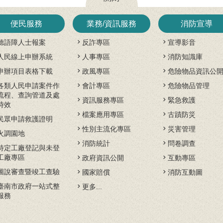
便民服務
業務/資訊服務
消防宣導
聽語障人士報案
反詐專區
宣導影音
人民線上申辦系統
人事專區
消防知識庫
申辦項目表格下載
政風專區
危險物品資訊公
各類人民申請案件作
會計專區
危險物品管理
流程、查詢管道及處
資訊服務專區
緊急救護
時效
檔案應用專區
古蹟防災
民眾申請救護證明
性別主流化專區
災害管理
火調園地
消防統計
問卷調查
特定工廠登記與未登
工廠專區
政府資訊公開
互動專區
圖說審查暨竣工查驗
國家賠償
消防互動圖
臺南市政府一站式整
更多...
服務