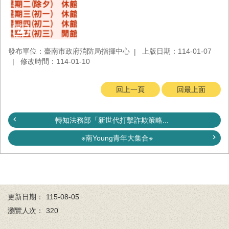
務
業
務/
資
發布單位：臺南市政府消防局指揮中心
上版日期：114-01-07
訊
修改時間：114-01-10
服
務
回上一頁
回最上面
消
防
宣
轉知法務部「新世代打擊詐欺策略...
導
※南Young青年大集合※
民
力
園
地
更新日期：
115-08-05
接
瀏覽人次：
320
受
贈