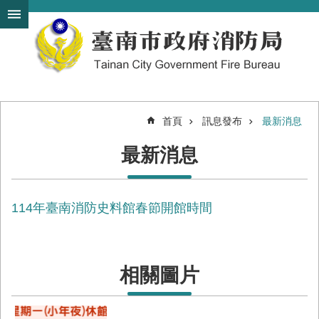
搜
跳到主要內容區塊
尋
進
階
搜
尋
首頁
訊息發布
最新消息
機
最新消息
關
簡
介
114年臺南消防史料館春節開館時間
訊
息
發
布
相關圖片
便
民
服