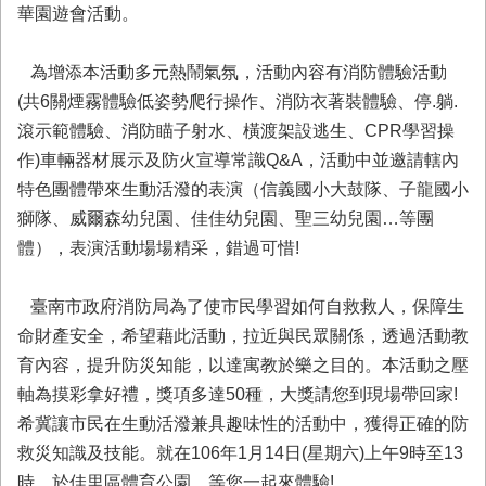
務
華園遊會活動。
業
為增添本活動多元熱鬧氣氛，活動內容有消防體驗活動
務/
資
(共6關煙霧體驗低姿勢爬行操作、消防衣著裝體驗、停.躺.
訊
滾示範體驗、消防瞄子射水、橫渡架設逃生、CPR學習操
服
作)車輛器材展示及防火宣導常識Q&A，活動中並邀請轄內
務
特色團體帶來生動活潑的表演（信義國小大鼓隊、子龍國小
消
獅隊、威爾森幼兒園、佳佳幼兒園、聖三幼兒園…等團
防
體），表演活動場場精采，錯過可惜!
宣
導
臺南市政府消防局為了使市民學習如何自救救人，保障生
民
命財產安全，希望藉此活動，拉近與民眾關係，透過活動教
力
園
育內容，提升防災知能，以達寓教於樂之目的。本活動之壓
地
軸為摸彩拿好禮，獎項多達50種，大獎請您到現場帶回家!
希冀讓市民在生動活潑兼具趣味性的活動中，獲得正確的防
接
受
救災知識及技能。就在106年1月14日(星期六)上午9時至13
贈
時，於佳里區體育公園，等您一起來體驗!