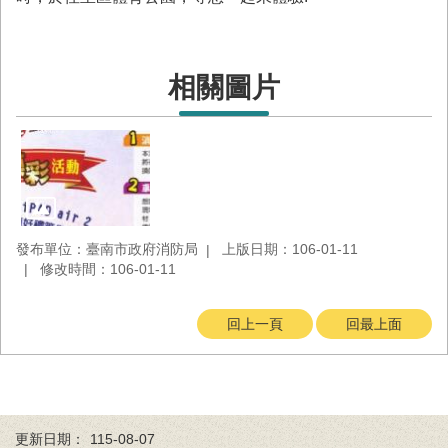
與
公
開
徵
相關圖片
信
網
站
導
覽
回
發布單位：臺南市政府消防局
上版日期：106-01-11
臺
修改時間：106-01-11
南
市
回上一頁
回最上面
政
府
網
站
English
更新日期：
115-08-07