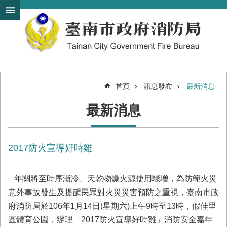
搜
跳到主要內容區塊
尋
進
階
搜
尋
首頁
訊息發布
最新消息
機
最新消息
關
簡
介
2017防火宣導好時雞
訊
息
發
年關將至時序漸冷、天乾物燥火源使用驟增，為防範火災
布
意外事故發生及提醒民眾對火災災害預防之重視，臺南市政
便
府消防局於106年1月14日(星期六)上午9時至13時，假佳里
民
區體育公園，辦理「2017防火宣導好時雞」消防安全嘉年
服