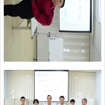
回
首
頁
臺
南
市
政
府
消
防
局
News
臉
書
專
頁
機
關
位