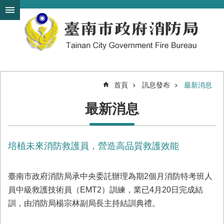
搜
跳到主要內容區塊
尋
進
階
搜
尋
首頁
訊息發布
最新消息
機
最新消息
關
簡
介
培植未來消防救護員，營造高品質救護效能
訊
息
發
臺南市政府消防局承中央委託辦理為期2個月消防特考班人
布
員中級救護技術員（EMT2）訓練，業已4月20日完成結
便
訓，由消防局楊宗林副局長主持結訓典禮。
民
服