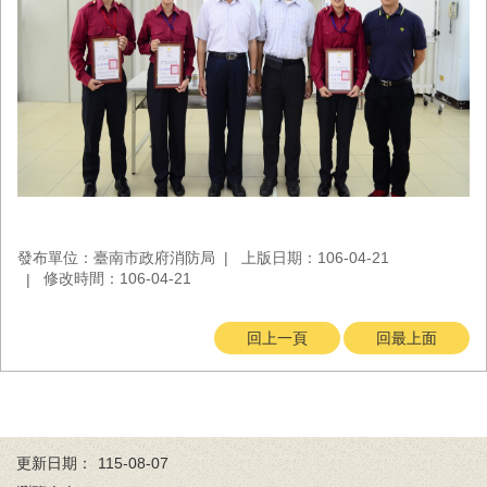
置
圖
隱
私
權
及
安
全
政
策
發布單位：臺南市政府消防局
上版日期：106-04-21
網
修改時間：106-04-21
站
資
回上一頁
回最上面
料
開
放
宣
告
更新日期：
115-08-07