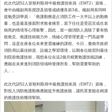
務
此次代訓52人皆順利取得中級救護技術員（EMT2）資格，
會中由楊副局長授證及頒發成績優良前3名。楊副局長同時
業
提勉受訓學員：「救護勤務是占消防工作一大半以上的勤務
務/
資
量，也是最直接面對求救者痛苦，當下往往是受惡言或生老
訊
病死的情境等心理衝擊，因此，當一個消防人員除了要有熟
服
稔救災、救護技術能力外，情緒心理管理更是一門高超學
務
問，這是在座各位未來更需修練的課程。今日，臺南市政府
消
消防局以最佳師資、設備之學習環境，以期各位能習到最佳
防
到院前救護技術，我想各位在這2個月精實救護技能訓練，
宣
導
應能在未來進到消防領域時發揮所長，幫助需要幫助的
人」。
民
力
園
此次代訓52人皆順利取得中級救護技術員（EMT2）資格，
地
對投入消防救護勤務應能提升救護效能，讓民眾更能在精湛
的救護技術獲得幫助。
接
受
贈