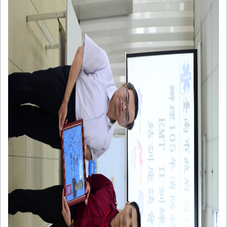
與
公
開
徵
信
網
站
導
覽
回
臺
南
市
政
府
網
站
English