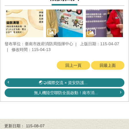
回
首
頁
臺
南
市
發布單位：臺南市政府消防局指揮中心
上版日期：115-04-07
政
修改時間：115-04-13
府
消
防
回上一頁
回最上面
局
News
臉
🌏🤝國際交流 × 資安防護...
書
無人機陸空聯防全面啟動！南市消...
專
頁
機
關
位
更新日期：
115-08-07