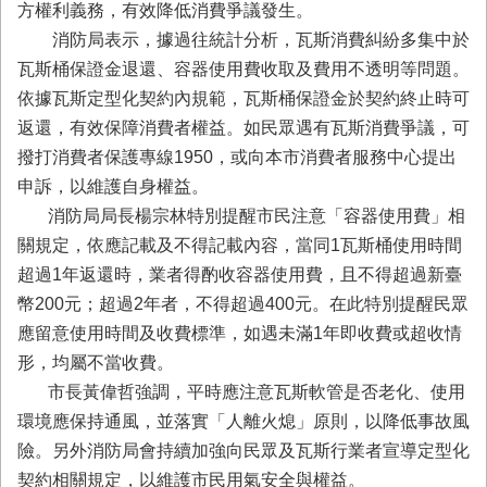
務
方權利義務，有效降低消費爭議發生。
消防局表示，據過往統計分析，瓦斯消費糾紛多集中於
業
瓦斯桶保證金退還、容器使用費收取及費用不透明等問題。
務/
資
依據瓦斯定型化契約內規範，瓦斯桶保證金於契約終止時可
訊
返還，有效保障消費者權益。如民眾遇有瓦斯消費爭議，可
服
撥打消費者保護專線1950，或向本市消費者服務中心提出
務
申訴，以維護自身權益。
消
消防局局長楊宗林特別提醒市民注意「容器使用費」相
防
關規定，依應記載及不得記載內容，當同1瓦斯桶使用時間
宣
導
超過1年返還時，業者得酌收容器使用費，且不得超過新臺
幣200元；超過2年者，不得超過400元。在此特別提醒民眾
民
應留意使用時間及收費標準，如遇未滿1年即收費或超收情
力
園
形，均屬不當收費。
地
市長黃偉哲強調，平時應注意瓦斯軟管是否老化、使用
環境應保持通風，並落實「人離火熄」原則，以降低事故風
接
受
險。另外消防局會持續加強向民眾及瓦斯行業者宣導定型化
贈
契約相關規定，以維護市民用氣安全與權益。