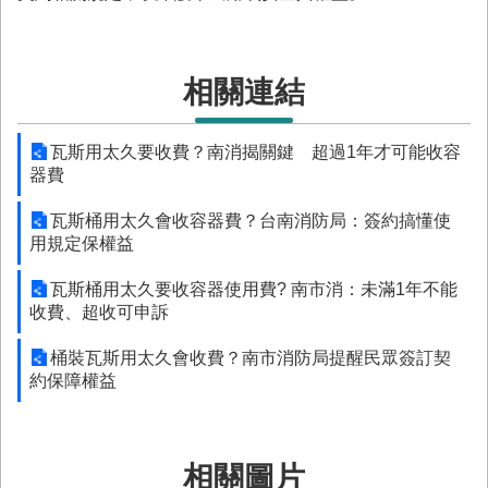
與
公
開
徵
相關連結
信
瓦斯用太久要收費？南消揭關鍵 超過1年才可能收容
網
器費
站
導
瓦斯桶用太久會收容器費？台南消防局：簽約搞懂使
覽
用規定保權益
回
瓦斯桶用太久要收容器使用費? 南市消：未滿1年不能
臺
收費、超收可申訴
南
市
桶裝瓦斯用太久會收費？南市消防局提醒民眾簽訂契
政
約保障權益
府
網
站
English
相關圖片