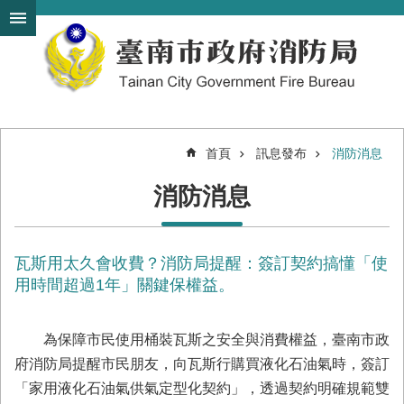
搜
跳到主要內容區塊
尋
進
階
搜
尋
首頁
訊息發布
消防消息
機
消防消息
關
簡
介
瓦斯用太久會收費？消防局提醒：簽訂契約搞懂「使
訊
息
用時間超過1年」關鍵保權益。
發
布
為保障市民使用桶裝瓦斯之安全與消費權益，臺南市政
便
府消防局提醒市民朋友，向瓦斯行購買液化石油氣時，簽訂
民
「家用液化石油氣供氣定型化契約」，透過契約明確規範雙
服