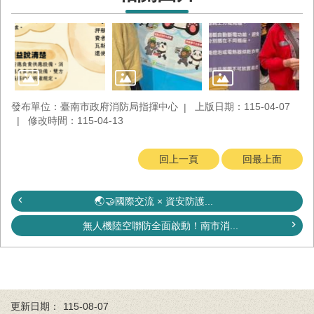
回
首
頁
臺
南
市
發布單位：臺南市政府消防局指揮中心
上版日期：115-04-07
政
修改時間：115-04-13
府
消
防
回上一頁
回最上面
局
News
臉
🌏🤝國際交流 × 資安防護...
書
無人機陸空聯防全面啟動！南市消...
專
頁
機
關
位
更新日期：
115-08-07