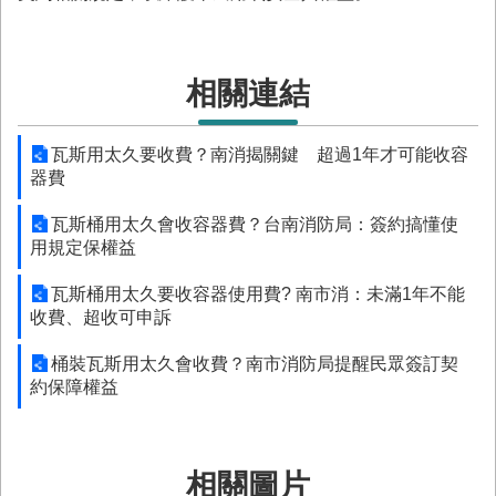
與
公
開
徵
相關連結
信
瓦斯用太久要收費？南消揭關鍵 超過1年才可能收容
網
器費
站
導
瓦斯桶用太久會收容器費？台南消防局：簽約搞懂使
覽
用規定保權益
回
瓦斯桶用太久要收容器使用費? 南市消：未滿1年不能
臺
收費、超收可申訴
南
市
桶裝瓦斯用太久會收費？南市消防局提醒民眾簽訂契
政
約保障權益
府
網
站
English
相關圖片