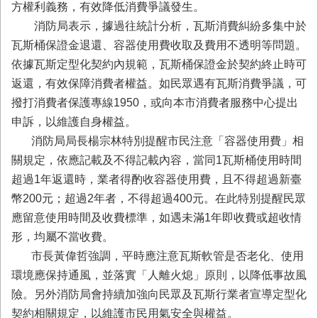
務
方權利義務，有效降低消費爭議發生。
消防局表示，據過往統計分析，瓦斯消費糾紛多集中於
業
瓦斯桶保證金退還、容器使用費收取及費用不透明等問題。
務/
資
依據瓦斯定型化契約內規範，瓦斯桶保證金於契約終止時可
訊
返還，有效保障消費者權益。如民眾遇有瓦斯消費爭議，可
服
撥打消費者保護專線1950，或向本市消費者服務中心提出
務
申訴，以維護自身權益。
消
消防局局長楊宗林特別提醒市民注意「容器使用費」相
防
關規定，依應記載及不得記載內容，當同1瓦斯桶使用時間
宣
導
超過1年返還時，業者得酌收容器使用費，且不得超過新臺
幣200元；超過2年者，不得超過400元。在此特別提醒民眾
民
應留意使用時間及收費標準，如遇未滿1年即收費或超收情
力
園
形，均屬不當收費。
地
市長黃偉哲強調，平時應注意瓦斯軟管是否老化、使用
環境應保持通風，並落實「人離火熄」原則，以降低事故風
接
受
險。另外消防局會持續加強向民眾及瓦斯行業者宣導定型化
贈
契約相關規定，以維護市民用氣安全與權益。