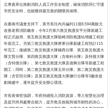
置
立專責單位推動消防人員工作安全制度，確保消防同仁守護
圖
市民安全時，也能獲得最完善的關懷與保障。
隱
私
在臺南市議會支持下，黃市長任內共編列11億8,594萬餘元
權
改善老舊消防廳舍，今年2月第六救災救護安平分隊新建工
及
安
程正式啟用、第五救災救護大隊龍崎消防救護站增建工程於
全
年底完工。另第三救災救護大隊將軍分隊新建工程預計115
政
年完工；接續第二救災救護大隊楠西分隊、第五救災救護大
策
隊文賢分隊、第四救災救護大隊（含南科分隊）及特搜大隊
網
（含特搜分隊）、第七救災救護大隊及德興分隊等新建工程
站
開工；同時，第二救災救護大隊玉井分隊、第二救災救護大
資
料
隊（含官田分隊）及第五救災救護大隊鹽行分隊等3廳舍規
開
劃籌建中，逐年提升安全辦公環境。
放
宣
市長黃偉哲強調，市府持續投入消防資源，導入智慧化治理
告
及提升跨局處整合能力，提升救災效能與城市韌性的決心，