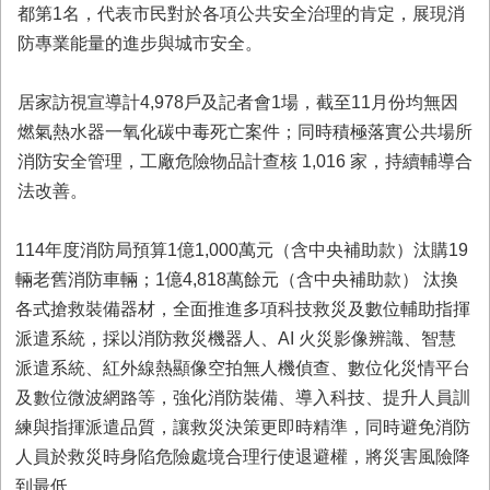
務
都第1名，代表市民對於各項公共安全治理的肯定，展現消
防專業能量的進步與城市安全。
業
務/
資
居家訪視宣導計4,978戶及記者會1場，截至11月份均無因
訊
燃氣熱水器一氧化碳中毒死亡案件；同時積極落實公共場所
服
消防安全管理，工廠危險物品計查核 1,016 家，持續輔導合
務
法改善。
消
防
114年度消防局預算1億1,000萬元（含中央補助款）汰購19
宣
導
輛老舊消防車輛；1億4,818萬餘元（含中央補助款） 汰換
各式搶救裝備器材，全面推進多項科技救災及數位輔助指揮
民
派遣系統，採以消防救災機器人、AI 火災影像辨識、智慧
力
園
派遣系統、紅外線熱顯像空拍無人機偵查、數位化災情平台
地
及數位微波網路等，強化消防裝備、導入科技、提升人員訓
練與指揮派遣品質，讓救災決策更即時精準，同時避免消防
接
受
人員於救災時身陷危險處境合理行使退避權，將災害風險降
贈
到最低。