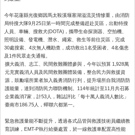
與
公
開
今年花蓮縣光復鄉因馬太鞍溪堰塞湖溢流災情慘重，由消防
徵
局特搜大隊9月25日第一時間完成整備趕赴災區，出動特搜
信
人員、車輛、搜救犬(DOTA)，攜帶生命探測器、空拍機、
照明設備、發電機、潛水、繩索、救生等前往災區，完成
網
30處搜索、4次無人機勘查，成功救出1名受困者、4名傷患
站
及1件民眾走失通報。
導
覽
擴大義消、志工、民間救難團體參與，今年以預算 1,928萬
元充實義消人員及民間救難團體裝備，整合民力與救援資
回
臺
源，鼓勵場所業者加入義勇消防行列，提升場所自我消防防
南
護能量，達到消防民力聯防機制。114年統計至11月共召募
市
企業義消7家，計53人，雜誌評比「每十萬人義消人數比」
政
臺南市186.75人，蟬聯六都第一。
府
網
站
緊急救護量能不斷提升，透過各式品管與救護技術員繼續教
育訓練，EMT-P執行給藥處置，於一線救護車配置高性能
English