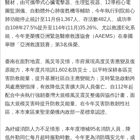
醫材，由可攜帶式心臟電擊器、生理監視器、12導程心電
回
圖監測儀、自動體外心肺復甦機等輔助，今年執行到院前心
首
頁
肺功能停止統計至11月份1,367人、存活數482人、成功率
自108年27.5%提升至114年(11月)35.26%。尤以救護E化系
臺
統，今年更榮獲亞洲緊急醫療救護協會（AAEMS）在泰國
南
市
舉辦「亞洲救護競賽」第3名殊榮。
政
府
臺南在面對地震、風災等災情，市府展現高度災害應變及復
消
防
原能力，本年度共培訓1,602名防災士，以平時深耕各區災
局
害防救能量，提升基層社區自主應變能力；災時緊急啟動跨
News
局處應變指揮，有效降低災害擴大與人員傷亡。自112年起
臉
書
配合中央執行強韌臺灣大規模風災震災整備與協作計畫，面
專
臨大規模災害時提升防救災能量。在今年災害防救韌性社
頁
區，本市東區東聖里榮獲內政部一星標章認證。
機
關
為紓緩消防人力不足情形，本年度增補95名消防人員，降
位
低外勤同仁每月超時服勤時數。今年更為消防職安元年，成