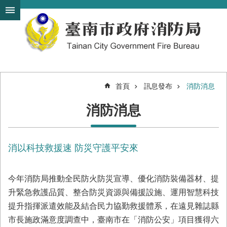
搜
跳到主要內容區塊
尋
進
階
搜
尋
首頁
訊息發布
消防消息
機
消防消息
關
簡
介
消以科技救援速 防災守護平安來
訊
息
發
今年
消防局推動全民防火防災宣導、優化消防裝備器材、提
布
升緊急救護品質、整合防災資源與備援設施、運用智慧科技
便
提升指揮派遣效能及結合民力協勤救援體系
，在遠見雜誌縣
民
市長施政滿意度調查中，臺南市在「消防公安」項目獲得六
服