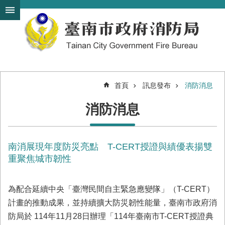
搜
跳到主要內容區塊
尋
進
階
搜
尋
首頁
訊息發布
消防消息
機
消防消息
關
簡
介
南消展現年度防災亮點 T-CERT授證與績優表揚雙
訊
息
重聚焦城市韌性
發
布
為配合延續中央「臺灣民間自主緊急應變隊」（T-CERT）
便
計畫的推動成果，並持續擴大防災韌性能量，臺南市政府消
民
防局於 114年11月28日辦理「114年臺南市T-CERT授證典
服