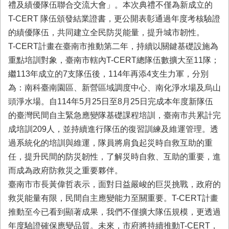
務
禮及績優隊伍聯合交流大會」。本次典禮不僅為新成立的
T-CERT 隊伍頒發結業證書，更公開表彰通過年度考核驗證
業
的績優隊伍，共同建立全民防災能量，提升城市韌性。
務/
資
T-CERT計畫在臺南市推動第二年，持續以關鍵基礎設施為
訊
重點培訓對象，臺南市轄內T-CERT總隊伍數擴大至11隊；
服
繼113年成立的7支隊伍後，114年再添4支生力軍，分別
務
為：南科臺南園區、新營區域調度中心、南化淨水場及烏山
消
頭淨水場。自114年5月25日至8月25日完成本年度新隊伍
防
的臺灣民間自主緊急應變隊基礎課程培訓，臺南市共累計完
宣
導
成培訓209人，並持續進行隊伍的復習訓練及維運管理。透
過系統化的培訓與維運，隊員將肩負起災時自救互助的重
民
任，提升民間的防災韌性，了解災時自救、互助的重要，進
力
園
而成為政府防救災之重要夥伴。
地
臺南市市長黃偉哲表示，面對日益嚴峻的巨災挑戰，政府的
救災能量有限，民間自主應變能力至關重要。T-CERT計畫
接
受
推動至今已看到顯著成果，我們不僅擴大隊伍規模，更透過
贈
年度驗證確保應變品質。未來，市府將持續推動T-CERT，