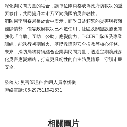
與
深化與民間力量的結合，讓每位隊員都成為政府防救災的重
公
要夥伴，共同提升本市乃至於我國的災害韌性。
開
徵
消防局李明峯局長於會中表示，面對日益頻繁的災害與複雜
信
國際情勢，僅靠政府救災已不敷使用，社區及關鍵設施更需
強化「自助、互助、公助」應變能力。T-CERT 隊伍受專業
網
訓練，能執行初期滅火、基礎救護與安全搜救等核心任務。
站
未來，消防局將持續結合企業與民間力量，透過定期演練深
導
覽
化災害應變網絡，打造更具韌性的自主防災體系，守護市民
安全。
回
臺
南
發稿人: 災害管理科 約用人員李姸儀
市
聯絡電話: 06-2975119#1631
政
府
網
站
相關圖片
English