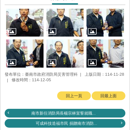
回
首
頁
臺
南
市
政
府
消
防
局
發布單位：臺南市政府消防局災害管理科
上版日期：114-11-28
News
修改時間：114-12-05
臉
書
專
回上一頁
回最上面
頁
南市新任消防局長楊宗林宣誓就職...
機
關
可成科技造福市民 捐贈南市消防...
位