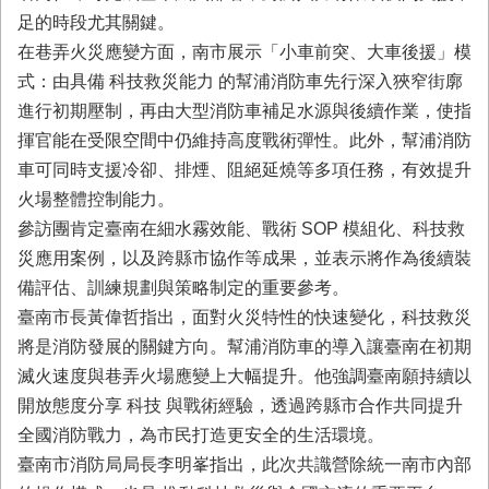
與
足的時段尤其關鍵。
公
在巷弄火災應變方面，南市展示「小車前突、大車後援」模
開
徵
式：由具備 科技救災能力 的幫浦消防車先行深入狹窄街廓
信
進行初期壓制，再由大型消防車補足水源與後續作業，使指
揮官能在受限空間中仍維持高度戰術彈性。此外，幫浦消防
網
車可同時支援冷卻、排煙、阻絕延燒等多項任務，有效提升
站
火場整體控制能力。
導
覽
參訪團肯定臺南在細水霧效能、戰術 SOP 模組化、科技救
災應用案例，以及跨縣市協作等成果，並表示將作為後續裝
回
備評估、訓練規劃與策略制定的重要參考。
臺
南
臺南市長黃偉哲指出，面對火災特性的快速變化，科技救災
市
將是消防發展的關鍵方向。幫浦消防車的導入讓臺南在初期
政
滅火速度與巷弄火場應變上大幅提升。他強調臺南願持續以
府
網
開放態度分享 科技 與戰術經驗，透過跨縣市合作共同提升
站
全國消防戰力，為市民打造更安全的生活環境。
臺南市消防局局長李明峯指出，此次共識營除統一南市內部
English