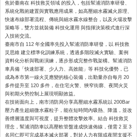
務
焦於臺南在 科技救災領域 的投入，包括幫浦消防車研發、
系統化戰術建置與實戰應用成果，如高壓細水霧滅火原理、
業
快速布線部署流程、傳統與細水霧水線整合，以及火場攻擊
務/
資
策略等，雙方並就裝備 科技化運用 與指揮決策模式進行深
訊
入技術交流。
服
臺南市自 112 年全國率先投入幫浦消防車研發，以 科技救
務
災思維 建立標準化訓練系統，透過多階段滅火實驗、案例
消
資料化分析與戰術演練，逐步形成完整作戰架構。幫浦消防
防
車具備「快速部署、少人力、高效能」等 科技化優勢，已
宣
導
成為本市第一線火災應變的核心裝備，出勤量亦自每月 20
多件提升至 120 多件，在住宅火警、狹窄街廓、夜間火災
民
與初期火勢控制上展現明顯效益。
力
園
在技術面向上，南市消防局分享高壓細水霧系統以 200Bar
地
壓力產生超細微水霧粒子，能在短時間內吸熱、降溫，並改
善煙層溫度與可視度，提升整體攻擊效率。結合 科技救災
接
受
理念，幫浦消防車以高壓軟管盤達成快速佈線，僅需 2 至 3
贈
名同仁即可完成基本滅火部署，對於人力有限或夜間支援不