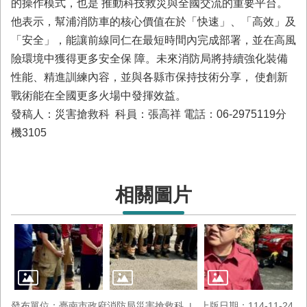
的操作模式，也是 推動科技救災與全國交流的重要平台。
回
他表示，幫浦消防車的核心價值在於「快速」、「高效」及
首
「安全」，能讓前線同仁在最短時間內完成部署，並在高風
頁
險環境中獲得更多安全保 障。未來消防局將持續強化裝備
臺
性能、精進訓練內容，並與各縣市保持技術分享， 使創新
南
市
戰術能在全國更多火場中發揮效益。
政
發稿人：災害搶救科 科員：張高祥 電話：06-2975119分
府
機3105
消
防
局
News
相關圖片
臉
書
專
頁
機
關
位
發布單位：臺南市政府消防局災害搶救科
上版日期：114-11-24