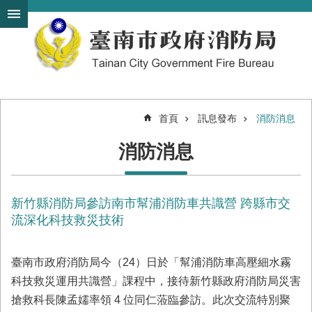
搜
跳到主要內容區塊
尋
進
階
搜
尋
首頁
訊息發布
消防消息
機
消防消息
關
簡
介
新竹縣消防局參訪南市幫浦消防車共識營 跨縣市交
訊
息
流深化科技救災技術
發
布
臺南市政府消防局今（24）日於「幫浦消防車高壓細水霧
便
科技救災運用共識營」課程中，接待新竹縣政府消防局災害
民
搶救科長陳孟嬬率領 4 位同仁蒞臨參訪。此次交流特別聚
服