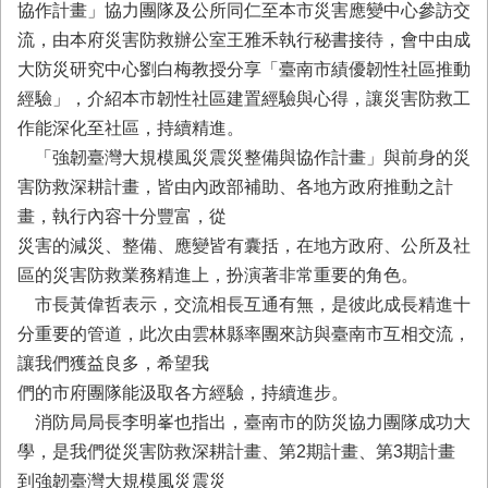
務
協作計畫」協力團隊及公所同仁至本市災害應變中心參訪交
流，由本府災害防救辦公室王雅禾執行秘書接待，會中由成
業
大防災研究中心劉白梅教授分享「臺南市績優韌性社區推動
務/
資
經驗」，介紹本市韌性社區建置經驗與心得，讓災害防救工
訊
作能深化至社區，持續精進。
服
「強韌臺灣大規模風災震災整備與協作計畫」與前身的災
務
害防救深耕計畫，皆由內政部補助、各地方政府推動之計
消
畫，執行內容十分豐富，從
防
災害的減災、整備、應變皆有囊括，在地方政府、公所及社
宣
導
區的災害防救業務精進上，扮演著非常重要的角色。
市長黃偉哲表示，交流相長互通有無，是彼此成長精進十
民
分重要的管道，此次由雲林縣率團來訪與臺南市互相交流，
力
園
讓我們獲益良多，希望我
地
們的市府團隊能汲取各方經驗，持續進步。
消防局局長李明峯也指出，臺南市的防災協力團隊成功大
接
受
學，是我們從災害防救深耕計畫、第2期計畫、第3期計畫
贈
到強韌臺灣大規模風災震災