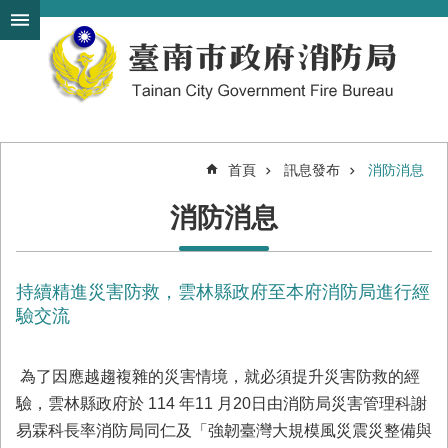
搜
跳到主要內容區塊
尋
進
階
搜
尋
首頁
訊息發布
消防消息
機
消防消息
關
簡
介
持續精進災害防救，雲林縣政府至本府消防局進行經
訊
息
驗交流
發
布
為了因應越趨複雜的災害情境，就必須提升災害防救的經
便
驗，雲林縣政府於 114 年11 月20日由消防局災害管理科謝
民
易霖科長率消防局同仁及「強韌臺灣大規模風災震災整備與
服