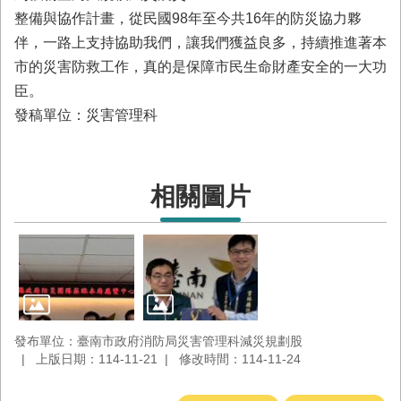
與
整備與協作計畫，從民國98年至今共16年的防災協力夥
公
伴，一路上支持協助我們，讓我們獲益良多，持續推進著本
開
徵
市的災害防救工作，真的是保障市民生命財產安全的一大功
信
臣。
發稿單位：災害管理科
網
站
導
覽
相關圖片
回
臺
南
市
政
府
網
發布單位：臺南市政府消防局災害管理科減災規劃股
站
上版日期：114-11-21
修改時間：114-11-24
English