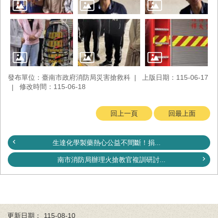
置
圖
隱
私
權
及
安
發布單位：臺南市政府消防局災害搶救科
上版日期：115-06-17
全
修改時間：115-06-18
政
策
回上一頁
回最上面
網
站
資
生達化學製藥熱心公益不間斷！捐...
料
南市消防局辦理火搶教官複訓研討...
開
放
宣
告
更新日期：
115-08-10