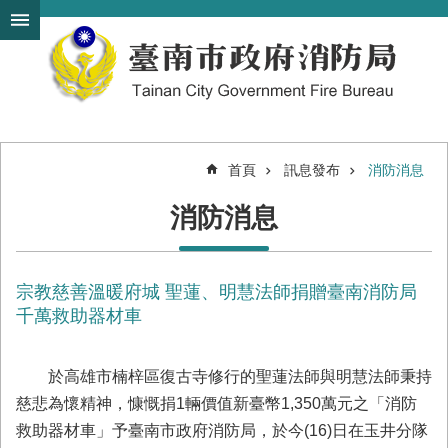
搜
跳到主要內容區塊
尋
進
階
搜
尋
首頁
訊息發布
消防消息
機
消防消息
關
簡
介
宗教慈善溫暖府城 聖蓮、明慧法師捐贈臺南消防局
訊
息
千萬救助器材車
發
布
於高雄市楠梓區復古寺修行的聖蓮法師與明慧法師秉持
便
慈悲為懷精神，慷慨捐1輛價值新臺幣1,350萬元之「消防
民
救助器材車」予臺南市政府消防局，於今(16)日在玉井分隊
服