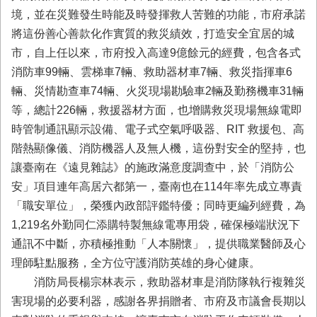
與
境，並在災難發生時能及時發揮救人苦難的功能，市府承諾
公
將這份善心善款化作實質的救災績效，打造安全宜居的城
開
徵
市，自上任以來，市府投入高達9億餘元的經費，包含各式
信
消防車99輛、雲梯車7輛、救助器材車7輛、救災指揮車6
輛、災情勘查車74輛、火災現場勘驗車2輛及勤務機車31輛
網
等，總計226輛，救援器材方面，也增購救災現場無線電即
站
時管制通訊顯示設備、電子式空氣呼吸器、RIT 救援包、高
導
覽
階熱顯像儀、消防機器人及無人機，這份對安全的堅持，也
讓臺南在《遠見雜誌》的施政滿意度調查中，於「消防公
回
安」項目連年高居六都第一，臺南也在114年率先成立專責
臺
南
「職安單位」，榮獲內政部評鑑特優；同時更編列經費，為
市
1,219名外勤同仁添購特製無線電專用袋，確保極端狀況下
政
通訊不中斷，亦積極推動「人本關懷」，提供職業醫師及心
府
網
理師駐點服務，全方位守護消防英雄的身心健康。
站
消防局長楊宗林表示，救助器材車是消防隊執行複雜災
害現場的必要利器，感謝各界捐贈者、市府及市議會長期以
English