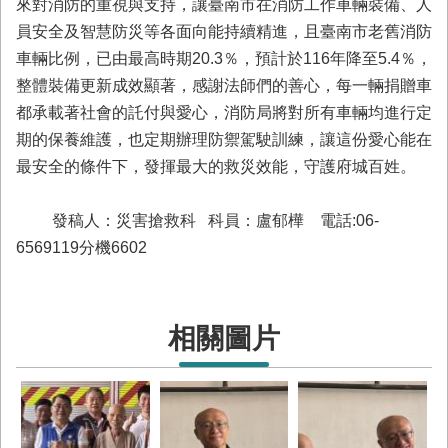
來對消防的重視與支持，讓臺南市在消防工作車輛裝備、人
回
員安全及智慧防災等各面向能持續精進，且臺南市老舊消防
首
車輛比例，已由最高時期20.3％，預計於116年降至5.4％，
頁
整體裝備更新成效顯著，感謝法師們的善心，每一輛捐贈車
臺
都承載著社會的託付與愛心，消防局將對所有車輛均進行定
南
市
期的保養維護，也定期辦理防禦駕駛訓練，讓這份愛心能在
政
最安全的條件下，發揮最大的救災效能，守護府城百姓。
府
消
發稿人：災害搶救科 科員：盧郁樺 電話:06-
防
局
6569119分機6602
News
臉
書
專
相關圖片
頁
機
關
位