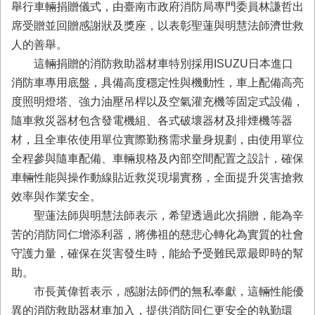
務
舉行車輛捐贈儀式，由臺南市政府消防局專門委員林謙哲出
席受贈並回贈感謝狀及獎座，以表彰聖蓮與明慧法師濟世救
業
人的善舉。
務/
資
這輛捐贈的消防救助器材車特別採用ISUZU日本進口
訊
消防車專用底盤，具備高度穩定性與機動性，車上配備高亮
服
度照明燈塔、強力油壓吊桿以及空氣灌充機等固定式設備，
務
隨車救災器材包含發電機組、各式破壞器材及排煙機等器
消
材，且全車依使用單位實際勤務需求量身規劃，由使用單位
防
全程參與隨車配備、車輛規格及內部空間配置之設計，確保
宣
導
車輛性能與操作動線貼近救災現場實務，全面提升災害搶救
效率與作業安全。
民
聖蓮法師與明慧法師表示，希望透過此次捐贈，能為辛
力
園
苦的消防同仁增添利器，將佛祖的慈悲心轉化為實質的社會
地
守護力量，確保在災害發生時，能給予受難民眾最即時的幫
助。
接
受
市長黃偉哲表示，感謝法師們的無私奉獻，這輛性能優
贈
異的消防救助器材車加入，提供消防同仁更安全的執勤環