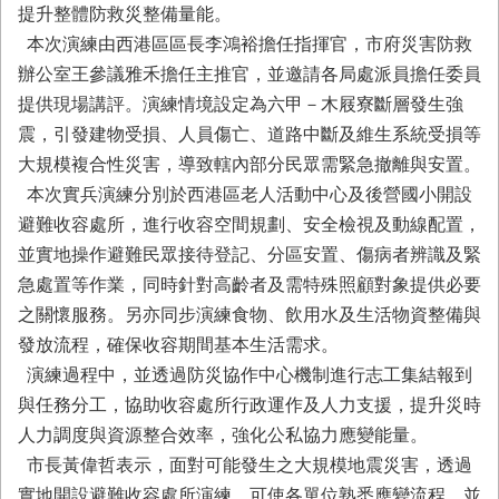
務
提升整體防救災整備量能。
本次演練由西港區區長李鴻裕擔任指揮官，市府災害防救
業
辦公室王參議雅禾擔任主推官，並邀請各局處派員擔任委員
務/
資
提供現場講評。演練情境設定為六甲－木屐寮斷層發生強
訊
震，引發建物受損、人員傷亡、道路中斷及維生系統受損等
服
大規模複合性災害，導致轄內部分民眾需緊急撤離與安置。
務
本次實兵演練分別於西港區老人活動中心及後營國小開設
消
避難收容處所，進行收容空間規劃、安全檢視及動線配置，
防
並實地操作避難民眾接待登記、分區安置、傷病者辨識及緊
宣
導
急處置等作業，同時針對高齡者及需特殊照顧對象提供必要
之關懷服務。另亦同步演練食物、飲用水及生活物資整備與
民
發放流程，確保收容期間基本生活需求。
力
園
演練過程中，並透過防災協作中心機制進行志工集結報到
地
與任務分工，協助收容處所行政運作及人力支援，提升災時
人力調度與資源整合效率，強化公私協力應變能量。
接
受
市長黃偉哲表示，面對可能發生之大規模地震災害，透過
贈
實地開設避難收容處所演練，可使各單位熟悉應變流程，並