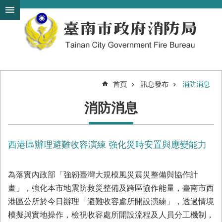
搜
跳到主要內容區塊
尋
進
階
搜
尋
首頁
訊息發布
消防消息
機
消防消息
關
簡
介
西港區辦理避難收容演練 強化災時安置與應變能力
訊
息
發
為落實內政部「強韌臺灣大規模風災震災整備與協作計
布
畫」，強化本市地震防救災整備及跨區協作能量，臺南市西
便
港區公所於今日辦理「避難收容處所開設演練」，透過情境
民
模擬與實地操作，檢視收容處所開設流程及人員分工機制，
服