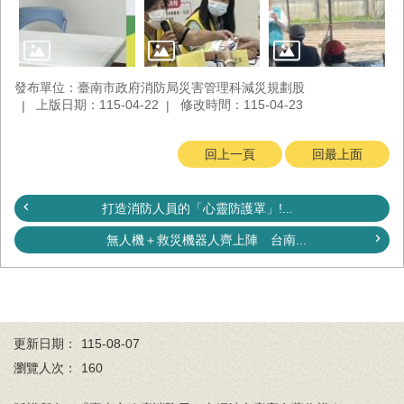
回
首
頁
發布單位：臺南市政府消防局災害管理科減災規劃股
臺
上版日期：115-04-22
修改時間：115-04-23
南
市
政
回上一頁
回最上面
府
消
防
打造消防人員的「心靈防護罩」!...
局
News
無人機＋救災機器人齊上陣 台南...
臉
書
專
頁
更新日期：
115-08-07
機
瀏覽人次：
160
關
位