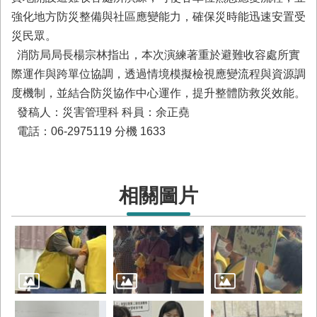
與
強化地方防災整備與社區應變能力，確保災時能迅速安置受
公
開
災民眾。
徵
消防局局長楊宗林指出，本次演練著重於避難收容處所實
信
際運作與跨單位協調，透過情境模擬檢視應變流程與資源調
度機制，並結合防災協作中心運作，提升整體防救災效能。
網
發稿人：災害管理科 科員：余正堯
站
電話：06-2975119 分機 1633
導
覽
回
臺
相關圖片
南
市
政
府
網
站
English