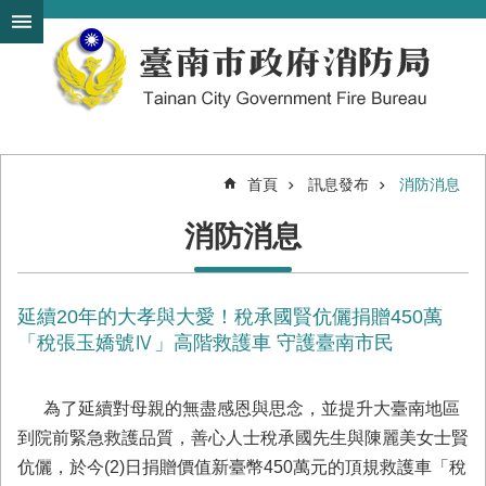
搜
跳到主要內容區塊
尋
進
階
搜
尋
首頁
訊息發布
消防消息
機
消防消息
關
簡
介
延續20年的大孝與大愛！稅承國賢伉儷捐贈450萬
訊
息
「稅張玉嬌號Ⅳ」高階救護車 守護臺南市民
發
布
為了延續對母親的無盡感恩與思念，並提升大臺南地區
便
到院前緊急救護品質，善心人士稅承國先生與陳麗美女士賢
民
伉儷，於今(2)日捐贈價值新臺幣450萬元的頂規救護車「稅
服