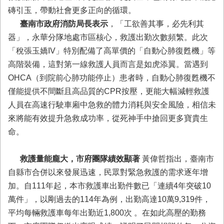
與
磚引玉，帶動社會更多正向的循環。
公
臺南市政府消防局長表示
，「工欲善其事，必先利其
開
徵
器」，永華分隊地處市區核心，救護出勤次數頻繁。此次
信
「稅張玉嬌IV」特別配備了高單價的「自動心肺復甦機」等
高階裝備，這對第一線救護人員而言是如虎添翼。當遇到
網
OHCA（到院前心肺功能停止）患者時，自動心肺復甦機不
站
僅能提供不間斷且高品質的CPR按壓，更能大幅減輕救護
導
覽
人員在高速行駛車廂中急救的體力消耗與安全風險，相信未
來將能有效提升急救成功率，從死神手中搶回更多寶貴生
回
命。
臺
南
市
救護量能龐大，市府團隊績效顯著
黃偉哲指出，臺南市
政
自縣市合併以來發展迅速，民眾對緊急救護的需求逐年增
府
網
加。自111年起，本市救護車出勤件數已「連續4年突破10
站
萬件」，以剛過去的114年為例，出勤高達10萬9,319件，
平均每輛救護車每年出勤近1,800次 。在如此高壓的勤務
English