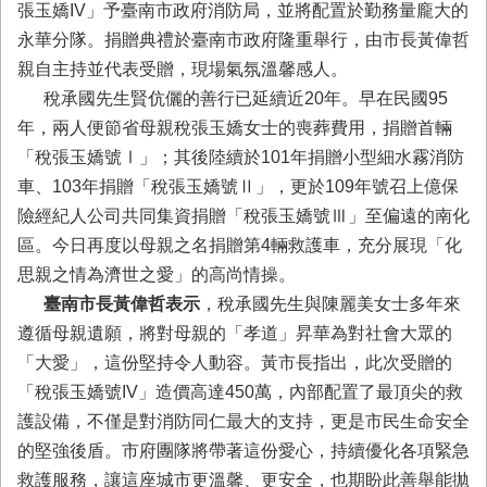
務
張玉嬌IV」予臺南市政府消防局，並將配置於勤務量龐大的
永華分隊。捐贈典禮於臺南市政府隆重舉行，由市長黃偉哲
業
親自主持並代表受贈，現場氣氛溫馨感人。
務/
資
稅承國先生賢伉儷的善行已延續近20年。早在民國95
訊
年，兩人便節省母親稅張玉嬌女士的喪葬費用，捐贈首輛
服
「稅張玉嬌號Ⅰ」；其後陸續於101年捐贈小型細水霧消防
務
車、103年捐贈「稅張玉嬌號Ⅱ」，更於109年號召上億保
消
險經紀人公司共同集資捐贈「稅張玉嬌號Ⅲ」至偏遠的南化
防
區。今日再度以母親之名捐贈第4輛救護車，充分展現「化
宣
導
思親之情為濟世之愛」的高尚情操。
臺南市長黃偉哲表示
，稅承國先生與陳麗美女士多年來
民
遵循母親遺願，將對母親的「孝道」昇華為對社會大眾的
力
園
「大愛」，這份堅持令人動容。黃市長指出，此次受贈的
地
「稅張玉嬌號IV」造價高達450萬，內部配置了最頂尖的救
護設備，不僅是對消防同仁最大的支持，更是市民生命安全
接
受
的堅強後盾。市府團隊將帶著這份愛心，持續優化各項緊急
贈
救護服務，讓這座城市更溫馨、更安全，也期盼此善舉能拋