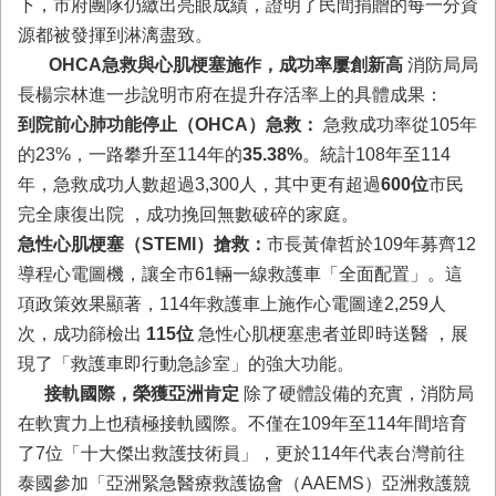
下，市府團隊仍繳出亮眼成績，證明了民間捐贈的每一分資
回
源都被發揮到淋漓盡致。
首
OHCA
急救與心肌梗塞施作，成功率屢創新高
消防局局
頁
長楊宗林進一步說明市府在提升存活率上的具體成果：
臺
到院前心肺功能停止（OHCA）急救：
急救成功率從105年
南
市
的23%，一路攀升至114年的
35.38%
。統計108年至114
政
年，急救成功人數超過3,300人，其中更有超過
600位
市民
府
完全康復出院 ，成功挽回無數破碎的家庭。
消
急性心肌梗塞（STEMI）搶救：
市長黃偉哲於109年募齊12
防
局
導程心電圖機，讓全市61輛一線救護車「全面配置」。這
News
項政策效果顯著，114年救護車上施作心電圖達2,259人
臉
次，成功篩檢出
115位
急性心肌梗塞患者並即時送醫 ，展
書
專
現了「救護車即行動急診室」的強大功能。
頁
接軌國際，榮獲亞洲肯定
除了硬體設備的充實，消防局
在軟實力上也積極接軌國際。不僅在109年至114年間培育
機
了7位「十大傑出救護技術員」，更於114年代表台灣前往
關
位
泰國參加「亞洲緊急醫療救護協會（AAEMS）亞洲救護競