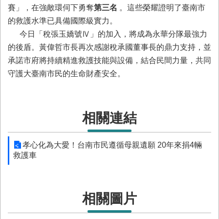
置
賽」，在強敵環伺下勇奪
第三名
。這些榮耀證明了臺南市
圖
的救護水準已具備國際級實力。
隱
今日「稅張玉嬌號Ⅳ」的加入，將成為永華分隊最強力
私
的後盾。黃偉哲市長再次感謝稅承國董事長的鼎力支持，並
權
承諾市府將持續精進救護技能與設備，結合民間力量，共同
及
安
守護大臺南市民的生命財產安全。
全
政
策
相關連結
網
站
資
孝心化為大愛！台南市民遵循母親遺願 20年來捐4輛
料
救護車
開
放
宣
告
相關圖片