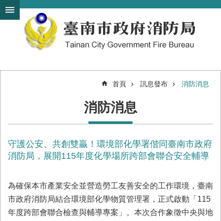
搜
跳到主要內容區塊
尋
進
階
搜
尋
首頁
訊息發布
消防消息
機
消防消息
關
簡
介
守護公安、共創雙贏！環境部化學署偕同臺南市政府
訊
息
消防局，展開115年度化學場所跨部會聯合安全輔導
發
布
為確保本市產業安全並營造勞工友善安全的工作環境，臺南
便
市政府消防局結合環境部化學物質管理署，正式啟動「115
民
年度跨部會聯合檢查與輔導專案」。本次合作象徵中央與地
服