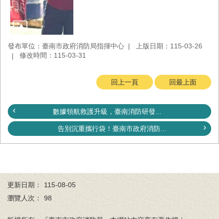
回
首
頁
發布單位：臺南市政府消防局指揮中心
上版日期：115-03-26
臺
修改時間：115-03-31
南
市
政
回上一頁
回最上面
府
消
防
數據領航救護升級，臺南消防研發...
局
告別沉重攜行袋！臺南市政府消防...
News
臉
書
專
頁
更新日期：
115-08-05
機
瀏覽人次：
98
關
位