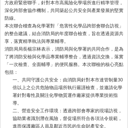
務
方政府緊密聯手，針對本市高風險化學場所進行精準管理，
深化跨部會協作機制，共同築起公共安全與產業發展的堅實
業
防線。
務/
資
本次聯合稽查為化學署對「危害性化學品跨部會聯合訪視」
訊
的整合建議，結合消防局的年度聯合檢查，旨在透過資源共
服
享，落實精準執法與專業輔導。
務
消防局局長楊宗林表示，消防局與化學署的共同合作，是為
消
了將消防安檢與化學品專業輔導整合，透過資訊交換，落實
防
「一次檢查、全面輔導」的便民服務。本次聯檢的核心亮點
宣
導
包括：
一、共同守護公共安全：由消防局針對本市達管制量30
民
倍以上之公共危險物品場所執行嚴謹檢查，並邀請化學
力
園
署針對毒性及關注化學物質運作廠家提供專業技術指
地
導。
二、營造安全工作環境：透過跨部會專家的現場訪視，
接
受
協助業者識別潛在風險，督促場所符合各項法令規範，
贈
進而保護廠區人員及鄰近市民的生命財產安全。