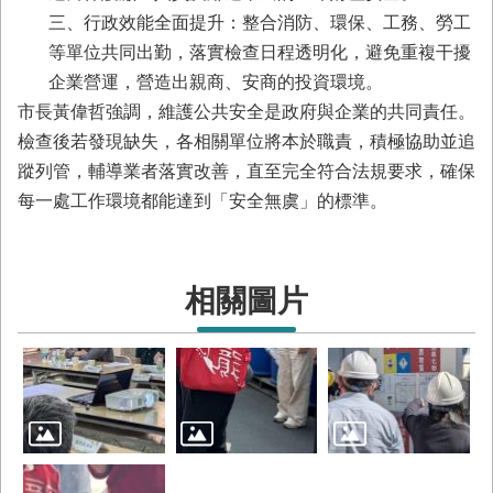
與
三、行政效能全面提升：整合消防、環保、工務、勞工
公
等單位共同出勤，落實檢查日程透明化，避免重複干擾
開
徵
企業營運，營造出親商、安商的投資環境。
信
市長黃偉哲強調，維護公共安全是政府與企業的共同責任。
檢查後若發現缺失，各相關單位將本於職責，積極協助並追
網
蹤列管，輔導業者落實改善，直至完全符合法規要求，確保
站
每一處工作環境都能達到「安全無虞」的標準。
導
覽
回
臺
相關圖片
南
市
政
府
網
站
English