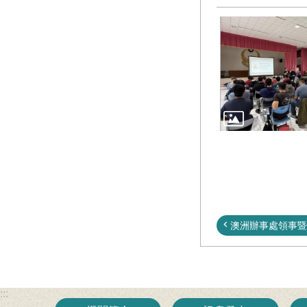
澳洲辦事處領事暨行
:::