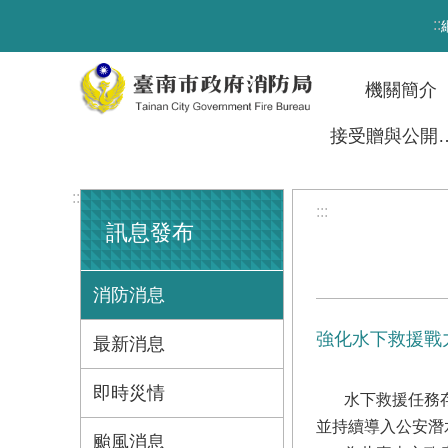
跳到主要內容區塊
:::
機關簡介
接受贈與
:::
:::
訊息發布
消防消息
強化水下救援戰
最新消息
即時災情
水下救援任務存在
並持續導入公安潛
颱風消息