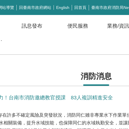
網站導覽
回臺南市政府網站
回首頁
臺南市政府消防局Ne
English
訊息發布
便民服務
業務/資
公開徵信
消防消息
力！台南市消防邀總教官授課 83人複訓精進安全
許多不確定風險及突發狀況，消防同仁雖非專業水下作業單位
水相關裝備，提升水域技能，也保障同仁的水域執勤安全，並讓