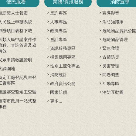
便民服務
業務/資訊服務
消防宣導
聽語障人士報案
反詐專區
宣導影音
人民線上申辦系統
人事專區
消防知識庫
申辦項目表格下載
政風專區
危險物品資訊公
各類人民申請案件作
會計專區
危險物品管理
流程、查詢管道及處
資訊服務專區
緊急救護
時效
檔案應用專區
古蹟防災
民眾申請救護證明
性別主流化專區
災害管理
火調園地
消防統計
問卷調查
特定工廠登記與未登
工廠專區
政府資訊公開
互動專區
圖說審查暨竣工查驗
國家賠償
消防互動圖
臺南市政府一站式整
更多...
服務