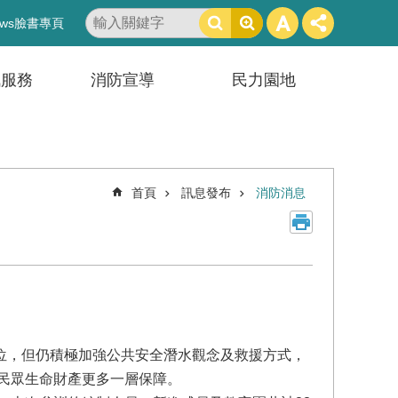
搜
ws臉書專頁
尋
訊服務
消防宣導
民力園地
首頁
訊息發布
消防消息
，但仍積極加強公共安全潛水觀念及救援方式，
民眾生命財產更多一層保障。