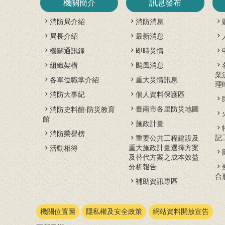
機關簡介
訊息發布
消防局介紹
消防消息
局長介紹
最新消息
機關通訊錄
即時災情
組織架構
颱風消息
業
各單位職掌介紹
重大災情訊息
理
消防大事紀
個人資料保護區
臺南市各里防災地圖
消防史料館‧防災教育
館
施政計畫
消防榮譽榜
記
重要公共工程建設及
重大施政計畫選擇方案
活動相簿
及替代方案之成本效益
分析報告
合
補助資訊專區
機關位置圖
隱私權及安全政策
網站資料開放宣告