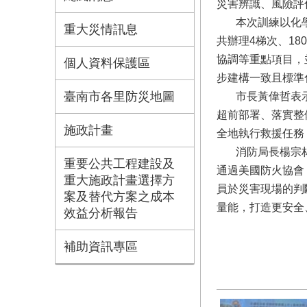
災害辨識、風險評
本次訓練以化學災
重大災情訊息
共辦理4梯次、1
協調等重點項目，
個人資料保護區
步建構一致且標準
臺南市各里防災地圖
市長黃偉哲表示，
超前部署、落實整
施政計畫
全地執行救援任務
消防局長楊宗林表
重要公共工程建設及
通過美國防火協會
重大施政計畫選擇方
員於災害現場的判
案及替代方案之成本
量能，打造更安全
效益分析報告
補助資訊專區