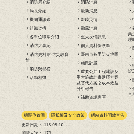
消防局介紹
消防消息
局長介紹
最新消息
機關通訊錄
即時災情
組織架構
颱風消息
業
各單位職掌介紹
重大災情訊息
理
消防大事紀
個人資料保護區
臺南市各里防災地圖
消防史料館‧防災教育
館
施政計畫
消防榮譽榜
記
重要公共工程建設及
重大施政計畫選擇方案
活動相簿
及替代方案之成本效益
分析報告
合
補助資訊專區
機關位置圖
隱私權及安全政策
網站資料開放宣告
更新日期：
115-08-10
瀏覽人次：
173