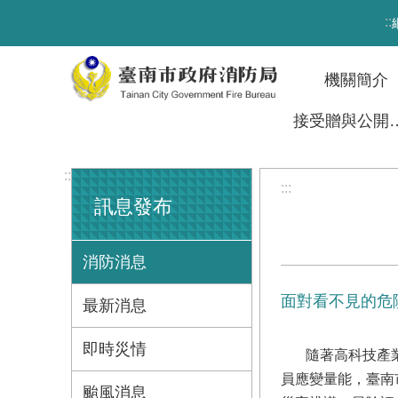
跳到主要內容區塊
:::
機關簡介
接受贈與
:::
:::
訊息發布
消防消息
面對看不見的危
最新消息
即時災情
隨著高科技產業發
員應變量能，臺南
颱風消息