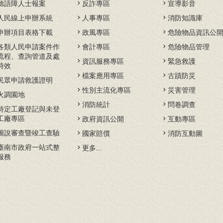
聽語障人士報案
反詐專區
宣導影音
人民線上申辦系統
人事專區
消防知識庫
申辦項目表格下載
政風專區
危險物品資訊公
各類人民申請案件作
會計專區
危險物品管理
流程、查詢管道及處
資訊服務專區
緊急救護
時效
檔案應用專區
古蹟防災
民眾申請救護證明
性別主流化專區
災害管理
火調園地
消防統計
問卷調查
特定工廠登記與未登
工廠專區
政府資訊公開
互動專區
圖說審查暨竣工查驗
國家賠償
消防互動圖
臺南市政府一站式整
更多...
服務