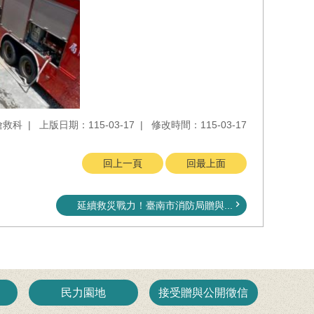
搶救科
上版日期：115-03-17
修改時間：115-03-17
回上一頁
回最上面
延續救災戰力！臺南市消防局贈與...
民力園地
接受贈與公開徵信