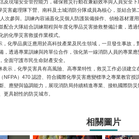
估及現場安全管控能力，確保救災行動在兼顧效率與人員安全下
害處理隊下營、南科及土城消防分隊成員為核心，並結合第二
80人次參與。訓練內容涵蓋化災個人防護裝備操作、偵檢器材運
並配合大隊組合訓練期程與年度化學品災害搶救整備計畫，透過
化的化學災害救援作業模式。
化學品廣泛應用於高科技產業及民生領域，一旦發生事故，對
備，透過專業訓練與跨單位合作，強化第一線消防人員的專業應
，全面守護市民生命財產安全。
示，化學災害具有高風險、高專業特性，救災工作必須建立在
（NFPA）470 認證、符合國際化學災害應變標準之專業教官
斷、應變與協調能力，展現消防局持續精進專業、接軌國際防災
、更具韌性的防災城市。
相關圖片