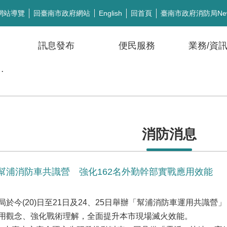
網站導覽
回臺南市政府網站
回首頁
臺南市政府消防局Ne
English
訊息發布
便民服務
業務/資
公開徵信
消防消息
幫浦消防車共識營 強化162名外勤幹部實戰應用效能
於今(20)日至21日及24、25日舉辦「幫浦消防車運用共識營
用觀念、強化戰術理解，全面提升本市現場滅火效能。