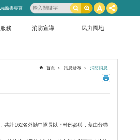
搜
ws臉書專頁
尋
訊服務
消防宣導
民力園地
首頁
訊息發布
消防消息
」，共計162名外勤中隊長以下幹部參與，藉由分梯