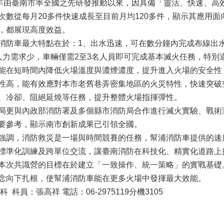
2年由臺南市率全國之先研發推動以來，因具備「靈活、快速、高
次數從每月20多件快速成長至目前月均120多件，顯示其應用
，都展現高度效益。
消防車最大特點在於：1、出水迅速，可在數分鐘內完成布線出
人力需求少，車輛僅需2至3名人員即可完成基本滅火任務，特別
能在短時間內降低火場溫度與濃煙濃度，提升進入火場的安全性
性高，能有效應對本市老舊巷弄密集地區的火災特性，快速突破
、冷卻、阻絕延燒等任務，提升整體火場指揮彈性。
局更與內政部消防署及多個縣市消防局合作進行滅火實驗、戰術
要參考，顯示南市創新成果已引領全國。
調，消防救災是一場與時間競賽的任務，幫浦消防車提供的速
標準化訓練及跨單位交流，讓臺南消防在科技化、精實化道路上
本次共識營的目標在於建立「一致操作、統一策略」的實戰基礎
念向下扎根，使幫浦消防車能在更多火場中發揮最大效能。
科員：張高祥 電話：06-2975119分機3105