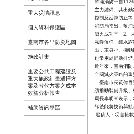
幫浦消防車自11
主力裝備。其出勤
重大災情訊息
控制及延燒防止等
消防局指出，幫浦
個人資料保護區
滅火成功率。2、
臺南市各里防災地圖
霧降溫強，細水霧
出，車身小、機動
施政計畫
也常用於輔助排煙
近年來，臺南消防
重要公共工程建設及
全國滅火策略的重
重大施政計畫選擇方
臺南市長黃偉哲強
案及替代方案之成本
續推動裝備升級、
效益分析報告
局長李明峯表示，
隊後能將技術與觀
補助資訊專區
發稿人：災害搶救科 