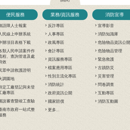
便民服務
業務/資訊服務
消防宣導
聽語障人士報案
反詐專區
宣導影音
人民線上申辦系統
人事專區
消防知識庫
申辦項目表格下載
政風專區
危險物品資訊公
各類人民申請案件作
會計專區
危險物品管理
流程、查詢管道及處
資訊服務專區
緊急救護
時效
檔案應用專區
古蹟防災
民眾申請救護證明
性別主流化專區
災害管理
火調園地
消防統計
問卷調查
特定工廠登記與未登
工廠專區
政府資訊公開
互動專區
圖說審查暨竣工查驗
國家賠償
消防互動圖
臺南市政府一站式整
更多...
服務