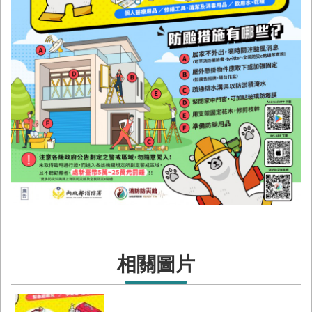
置
圖
隱
私
權
及
安
全
政
策
網
站
資
料
開
放
相關圖片
宣
告