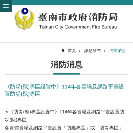
搜
跳到主要內容區塊
尋
進
階
搜
尋
首頁
訊息發布
消防消息
機
消防消息
關
簡
介
《防災(颱)專區設置中》114年各賣場及網路平臺設
訊
息
置防災(颱)專區
發
布
✴️《防災(颱)專區設置中》114年各賣場及網路平臺設置防
便
災(颱)專區
民
各實體賣場及網路平臺設置「防颱專區」或「防災專區」，
服