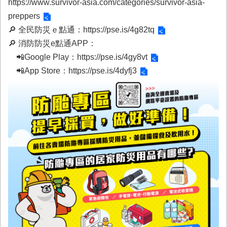
https://www.survivor-asia.com/categories/survivor-asia-
回
preppers
首
🔎 全民防災ｅ點通：
https://pse.is/4g82tq
頁
🔎 消防防災e點通APP：
臺
📲Google Play：
https://pse.is/4gy8vt
南
市
📲App Store：
https://pse.is/4dyfj3
政
府
消
防
局
News
臉
書
專
頁
機
關
位