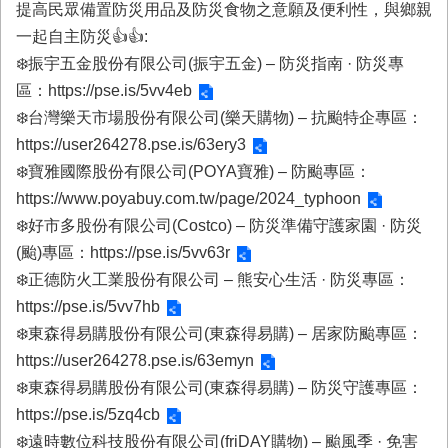
務
提高民眾備置防災用品及防災食物之意願及便利性，與鄉親
一起自主防災👍👍:
業
❄️振宇五金股份有限公司(振宇五金) – 防災指南 · 防災專
務/
資
區：
https://pse.is/5vv4eb
訊
❄️台灣樂天市場股份有限公司(樂天購物) – 抗颱特企專區：
服
https://user264278.pse.is/63ery3
務
❄️寶雅國際股份有限公司(POYA寶雅) – 防颱專區：
消
https://www.poyabuy.com.tw/page/2024_typhoon
防
❄️好市多股份有限公司(Costco) – 防災準備守護家園 · 防災
宣
導
(颱)專區：
https://pse.is/5vv63r
❄️正德防火工業股份有限公司 – 熊安心生活 · 防災專區：
民
https://pse.is/5vv7hb
力
園
❄️東森得易購股份有限公司(東森得易購) – 居家防颱專區：
地
https://user264278.pse.is/63emyn
❄️東森得易購股份有限公司(東森得易購) – 防災守護專區：
接
受
https://pse.is/5zq4cb
贈
❄️遠時數位科技股份有限公司(friDAY購物) – 颱風季 · 免害