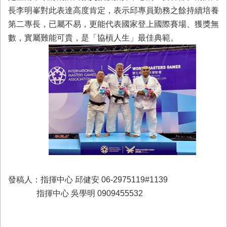
與
長李明峯對此表達高度肯定，表示邱專員勤務之餘持續培養
公
第二專長，已屬不易，更能代表國家登上國際賽場、獲獎無
開
徵
數，實屬難能可貴，是「協槓人生」最佳典範。
信
網
站
導
覽
回
臺
南
市
政
府
發稿人：指揮中心 邱健安 06-2975119#1139
網
指揮中心 吳學明 0909455532
站
English