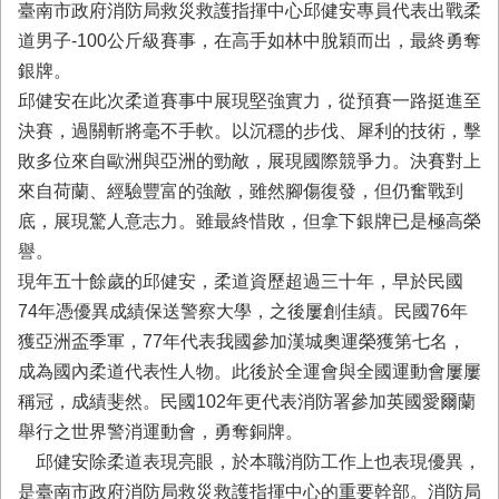
務
臺南市政府消防局救災救護指揮中心邱健安專員代表出戰柔
道男子-100公斤級賽事，在高手如林中脫穎而出，最終勇奪
業
銀牌。
務/
資
邱健安在此次柔道賽事中展現堅強實力，從預賽一路挺進至
訊
決賽，過關斬將毫不手軟。以沉穩的步伐、犀利的技術，擊
服
敗多位來自歐洲與亞洲的勁敵，展現國際競爭力。決賽對上
務
來自荷蘭、經驗豐富的強敵，雖然腳傷復發，但仍奮戰到
消
底，展現驚人意志力。雖最終惜敗，但拿下銀牌已是極高榮
防
譽。
宣
導
現年五十餘歲的邱健安，柔道資歷超過三十年，早於民國
74年憑優異成績保送警察大學，之後屢創佳績。民國76年
民
獲亞洲盃季軍，77年代表我國參加漢城奧運榮獲第七名，
力
園
成為國內柔道代表性人物。此後於全運會與全國運動會屢屢
地
稱冠，成績斐然。民國102年更代表消防署參加英國愛爾蘭
舉行之世界警消運動會，勇奪銅牌。
接
受
邱健安除柔道表現亮眼，於本職消防工作上也表現優異，
贈
是臺南市政府消防局救災救護指揮中心的重要幹部。消防局