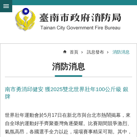
搜
跳到主要內容區塊
尋
進
階
搜
尋
首頁
訊息發布
消防消息
機
消防消息
關
簡
介
南市勇消邱健安 獲2025雙北世界壯年100公斤級 銀
訊
息
牌
發
布
世界壯年運動會於5月17日在新北市與台北市熱鬧揭幕，來
便
自全球的運動好手齊聚臺灣角逐榮耀。比賽期間競爭激烈、
民
氣氛高昂，各國選手全力以赴，場場賽事精采可期。其中，
服