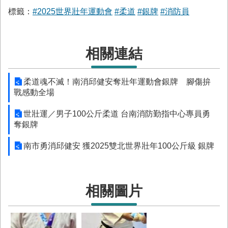
回
標籤：
#2025世界壯年運動會
#柔道
#銀牌
#消防員
首
頁
臺
相關連結
南
市
柔道魂不滅！南消邱健安奪壯年運動會銀牌 腳傷拚
政
戰感動全場
府
消
世壯運／男子100公斤柔道 台南消防勤指中心專員勇
防
奪銀牌
局
News
臉
南市勇消邱健安 獲2025雙北世界壯年100公斤級 銀牌
書
專
頁
相關圖片
機
關
位