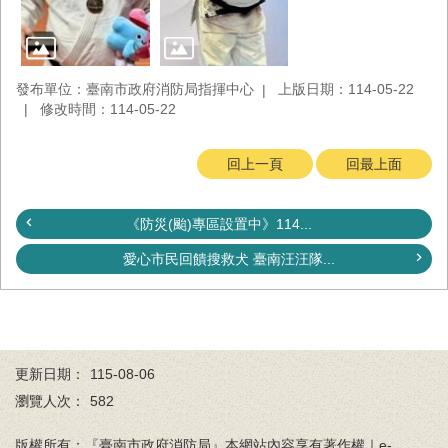
置
圖
隱
私
發布單位：臺南市政府消防局指揮中心
上版日期：114-05-22
權
修改時間：114-05-22
及
安
回上一頁
回最上面
全
政
策
《防災(颱)專區設置中》114...
網
愛心市民回饋搜救犬 臺南汪汪隊...
站
資
料
開
放
更新日期：
115-08-06
宣
告
瀏覽人次：
582
版權所有：『臺南市政府消防局』本網站內容享有著作權｜e-