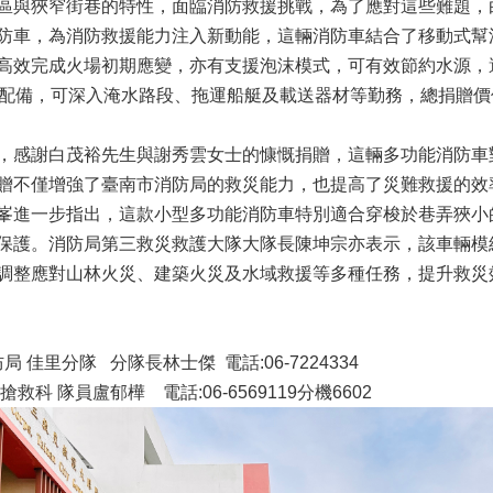
與狹窄街巷的特性，面臨消防救援挑戰，為了應對這些難題，
防車，為消防救援能力注入新動能，這輛消防車結合了移動式幫
高效完成火場初期應變，亦有支援泡沫模式，可有效節約水源，
衣等配備，可深入淹水路段、拖運船艇及載送器材等勤務，總捐贈價
感謝白茂裕先生與謝秀雲女士的慷慨捐贈，這輛多功能消防車
贈不僅增強了臺南市消防局的救災能力，也提高了災難救援的效
進一步指出，這款小型多功能消防車特別適合穿梭於巷弄狹小
保護。消防局第三救災救護大隊大隊長陳坤宗亦表示，該車輛模
調整應對山林火災、建築火災及水域救援等多種任務，提升救災
里分隊 分隊長林士傑 電話:06-7224334
盧郁樺 電話:06-6569119分機6602