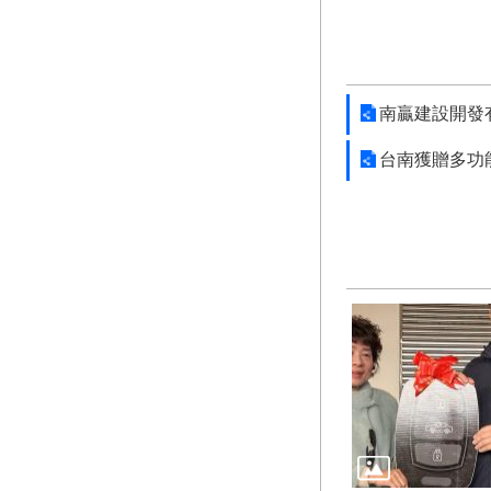
南贏建設開發
台南獲贈多功