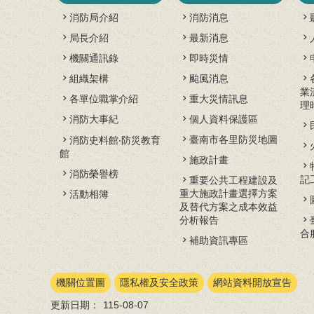
消防局介紹
消防消息
局長介紹
最新消息
機關通訊錄
即時災情
組織架構
颱風消息
業
各單位職掌介紹
重大災情訊息
理
消防大事紀
個人資料保護區
臺南市各里防災地圖
消防史料館‧防災教育
館
施政計畫
消防榮譽榜
記
重要公共工程建設及
重大施政計畫選擇方案
活動相簿
及替代方案之成本效益
分析報告
合
補助資訊專區
機關位置圖
隱私權及安全政策
網站資料開放宣告
更新日期：
115-08-07