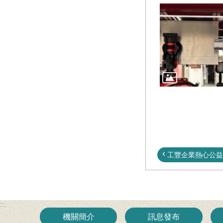
工豐企業熱心公益 
:::
機關簡介
訊息發布