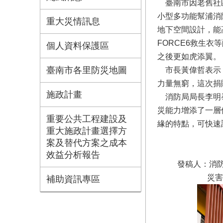
臺南市因老舊社區
小型多功能幫浦消
重大災情訊息
地下空間設計，能
FORCE6救生
個人資料保護區
之後更如虎添翼。
臺南市各里防災地圖
市長黃偉哲表示，
力量無窮，這次捐
施政計畫
消防局局長李明峯
災能力增添了一層
重要公共工程建設及
緣的特點，可快速
重大施政計畫選擇方
案及替代方案之成本
效益分析報告
發稿人：消防局 佳
災害搶救科 隊員
補助資訊專區