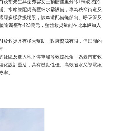
白茂裕先生與謝秀雲女士捐贈佳里分隊1輛改裝的
浦、水箱並配備高壓細水霧設備，專為狹窄街道及
適應多樣救援場景，該車還配備拖船勾、呼吸管及
值逾新臺幣423萬元，整體救災量能在此車輛加入
對於救災具有極大幫助，政府資源有限，但民間的
率。
的社區及進入地下停車場等救援死角，為臺南市救
組化設計靈活，具有機動性佳、高效省水又導電絕
效率。