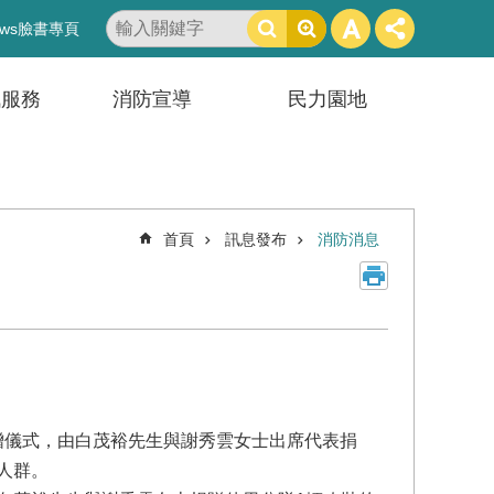
搜
ws臉書專頁
尋
訊服務
消防宣導
民力園地
首頁
訊息發布
消防消息
捐贈儀式，由白茂裕先生與謝秀雲女士出席代表捐
人群。