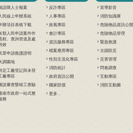
聽語障人士報案
反詐專區
宣導影音
人民線上申辦系統
人事專區
消防知識庫
申辦項目表格下載
政風專區
危險物品資訊公
各類人民申請案件作
會計專區
危險物品管理
流程、查詢管道及處
資訊服務專區
緊急救護
時效
檔案應用專區
古蹟防災
民眾申請救護證明
性別主流化專區
災害管理
火調園地
消防統計
問卷調查
特定工廠登記與未登
工廠專區
政府資訊公開
互動專區
圖說審查暨竣工查驗
國家賠償
消防互動圖
臺南市政府一站式整
更多...
服務