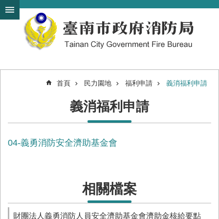
搜
跳到主要內容區塊
尋
進
階
搜
尋
首頁
民力園地
福利申請
義消福利申請
機
義消福利申請
關
簡
介
04-義勇消防安全濟助基金會
訊
息
發
布
相關檔案
便
民
服
財團法人義勇消防人員安全濟助基金會濟助金核給要點