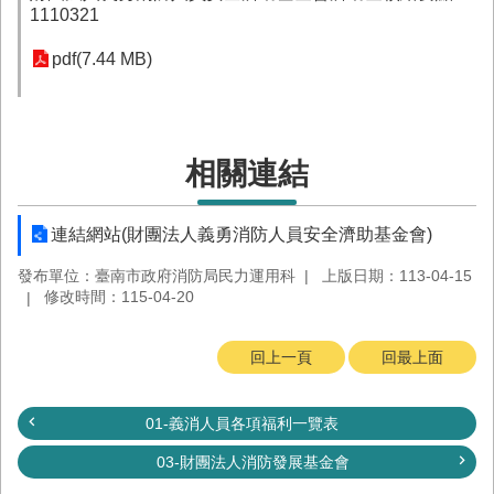
務
1110321
業
pdf(7.44 MB)
務/
資
訊
服
相關連結
務
消
防
連結網站(財團法人義勇消防人員安全濟助基金會)
宣
發布單位：臺南市政府消防局民力運用科
上版日期：113-04-15
導
修改時間：115-04-20
民
力
回上一頁
回最上面
園
地
01-義消人員各項福利一覽表
接
受
03-財團法人消防發展基金會
贈