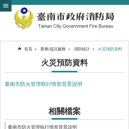
搜
跳到主要內容區塊
尋
進
階
搜
尋
首頁
業務/資訊服務
消防統計
火災預防資料
機
火災預防資料
關
簡
介
臺南市防火管理執行情形背景說明
訊
息
發
布
相關檔案
便
民
服
臺南市防火管理執行情形背景說明