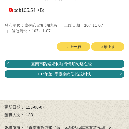
務
pdf(105.54 KB)
業
務/
發布單位：臺南市政府消防局
上版日期：107-11-07
資
修改時間：107-11-07
訊
服
務
回上一頁
回最上面
消
防
臺南市防焰規制執行情形防焰性能...
宣
導
107年第3季臺南市防焰規制執...
民
力
園
地
更新日期：
115-08-07
接
瀏覽人次：
188
受
贈
版權所有：『臺南市政府消防局』本網站內容享有著作權｜e-