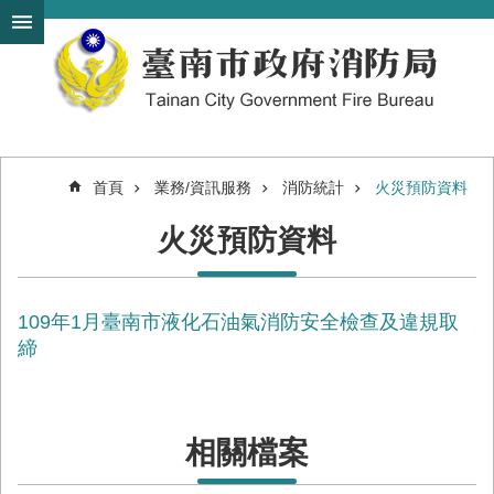
搜
跳到主要內容區塊
尋
進
階
搜
尋
首頁
業務/資訊服務
消防統計
火災預防資料
機
火災預防資料
關
簡
介
109年1月臺南市液化石油氣消防安全檢查及違規取
訊
息
締
發
布
便
相關檔案
民
服