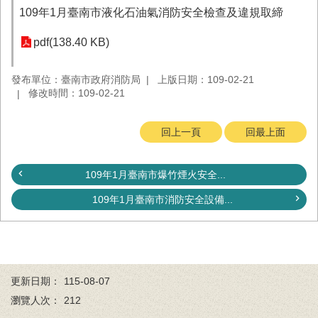
務
109年1月臺南市液化石油氣消防安全檢查及違規取締
業
pdf(138.40 KB)
務/
資
訊
發布單位：臺南市政府消防局
上版日期：109-02-21
服
修改時間：109-02-21
務
回上一頁
回最上面
消
防
宣
109年1月臺南市爆竹煙火安全...
導
109年1月臺南市消防安全設備...
民
力
園
地
接
更新日期：
115-08-07
受
瀏覽人次：
212
贈