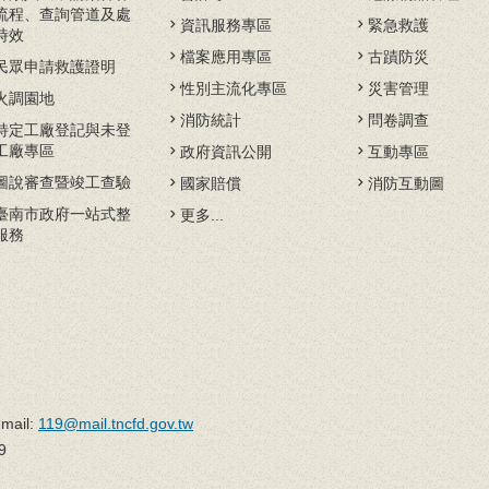
流程、查詢管道及處
資訊服務專區
緊急救護
時效
檔案應用專區
古蹟防災
民眾申請救護證明
性別主流化專區
災害管理
火調園地
消防統計
問卷調查
特定工廠登記與未登
工廠專區
政府資訊公開
互動專區
圖說審查暨竣工查驗
國家賠償
消防互動圖
臺南市政府一站式整
更多...
服務
il:
119@mail.tncfd.gov.tw
9