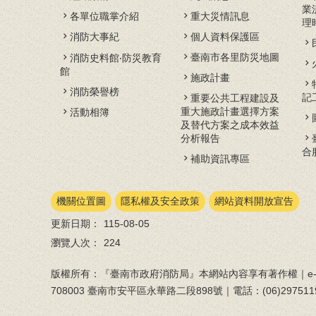
業
各單位職掌介紹
重大災情訊息
理
消防大事紀
個人資料保護區
臺南市各里防災地圖
消防史料館‧防災教育
館
施政計畫
消防榮譽榜
記
重要公共工程建設及
重大施政計畫選擇方案
活動相簿
及替代方案之成本效益
分析報告
合
補助資訊專區
機關位置圖
隱私權及安全政策
網站資料開放宣告
更新日期：
115-08-05
瀏覽人次：
224
版權所有：『臺南市政府消防局』本網站內容享有著作權｜e-ma
708003 臺南市安平區永華路二段898號｜電話：(06)297511