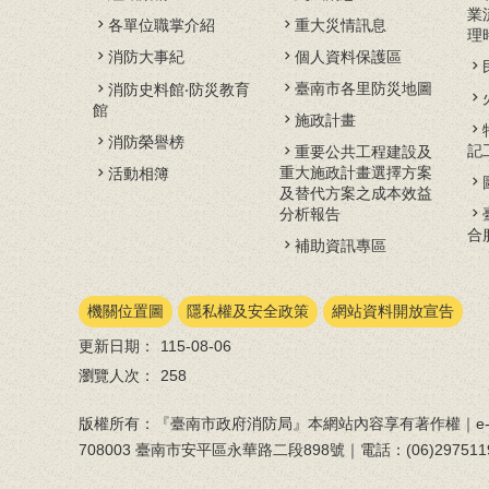
業
各單位職掌介紹
重大災情訊息
理
消防大事紀
個人資料保護區
臺南市各里防災地圖
消防史料館‧防災教育
館
施政計畫
消防榮譽榜
記
重要公共工程建設及
重大施政計畫選擇方案
活動相簿
及替代方案之成本效益
分析報告
合
補助資訊專區
機關位置圖
隱私權及安全政策
網站資料開放宣告
更新日期：
115-08-06
瀏覽人次：
258
版權所有：『臺南市政府消防局』本網站內容享有著作權｜e-ma
708003 臺南市安平區永華路二段898號｜電話：(06)297511