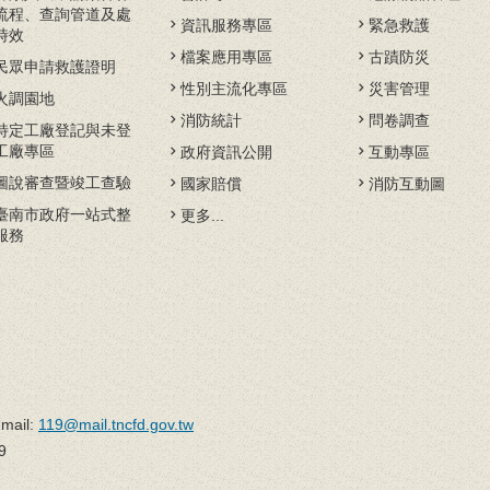
流程、查詢管道及處
資訊服務專區
緊急救護
時效
檔案應用專區
古蹟防災
民眾申請救護證明
性別主流化專區
災害管理
火調園地
消防統計
問卷調查
特定工廠登記與未登
工廠專區
政府資訊公開
互動專區
圖說審查暨竣工查驗
國家賠償
消防互動圖
臺南市政府一站式整
更多...
服務
il:
119@mail.tncfd.gov.tw
9