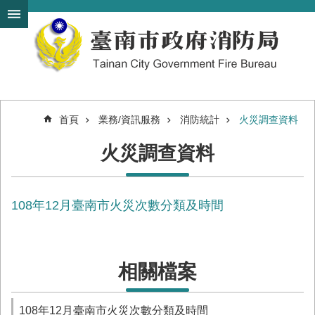
搜
跳到主要內容區塊
尋
進
階
搜
尋
首頁
業務/資訊服務
消防統計
火災調查資料
機
火災調查資料
關
簡
介
108年12月臺南市火災次數分類及時間
訊
息
發
布
相關檔案
便
民
服
108年12月臺南市火災次數分類及時間