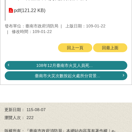
務
pdf(121.22 KB)
業
務/
發布單位：臺南市政府消防局
上版日期：109-01-22
資
修改時間：109-01-22
訊
服
務
回上一頁
回最上面
消
防
108年12月臺南市火災人員死...
宣
導
臺南市火災次數按起火處所分背景...
民
力
園
地
更新日期：
115-08-07
接
瀏覽人次：
222
受
贈
版權所有：『臺南市政府消防局』本網站內容享有著作權｜e-