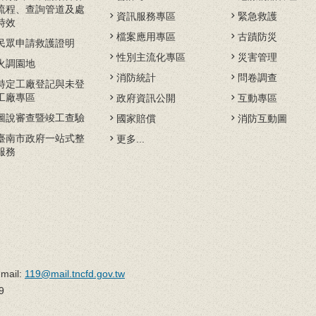
流程、查詢管道及處
資訊服務專區
緊急救護
時效
檔案應用專區
古蹟防災
民眾申請救護證明
性別主流化專區
災害管理
火調園地
消防統計
問卷調查
特定工廠登記與未登
工廠專區
政府資訊公開
互動專區
圖說審查暨竣工查驗
國家賠償
消防互動圖
臺南市政府一站式整
更多...
服務
il:
119@mail.tncfd.gov.tw
9