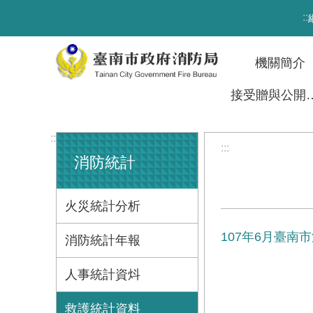
跳到主要內容區塊
:::
機關簡介
接受贈與
:::
:::
消防統計
火災統計分析
107年6月臺
消防統計年報
人事統計資炓
救護統計資料