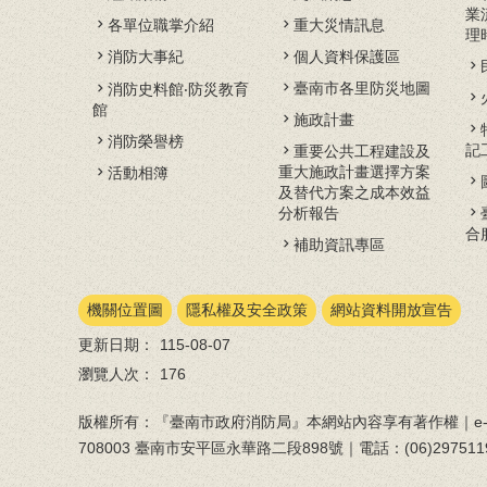
業
各單位職掌介紹
重大災情訊息
理
消防大事紀
個人資料保護區
臺南市各里防災地圖
消防史料館‧防災教育
館
施政計畫
消防榮譽榜
記
重要公共工程建設及
重大施政計畫選擇方案
活動相簿
及替代方案之成本效益
分析報告
合
補助資訊專區
機關位置圖
隱私權及安全政策
網站資料開放宣告
更新日期：
115-08-07
瀏覽人次：
176
版權所有：『臺南市政府消防局』本網站內容享有著作權｜e-ma
708003 臺南市安平區永華路二段898號｜電話：(06)297511