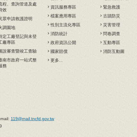
流程、查詢管道及處
資訊服務專區
緊急救護
時效
檔案應用專區
古蹟防災
民眾申請救護證明
性別主流化專區
災害管理
火調園地
消防統計
問卷調查
特定工廠登記與未登
工廠專區
政府資訊公開
互動專區
圖說審查暨竣工查驗
國家賠償
消防互動圖
臺南市政府一站式整
更多...
服務
il:
119@mail.tncfd.gov.tw
9