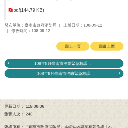
務
pdf(144.79 KB)
業
務/
發布單位：臺南市政府消防局
上版日期：108-09-12
資
修改時間：108-09-12
訊
服
務
回上一頁
回最上面
消
防
108年8月臺南市消防緊急救護...
宣
導
108年8月臺南市消防緊急救護...
民
力
園
地
更新日期：
115-08-06
接
瀏覽人次：
246
受
贈
版權所有：『臺南市政府消防局』本網站內容享有著作權｜e-