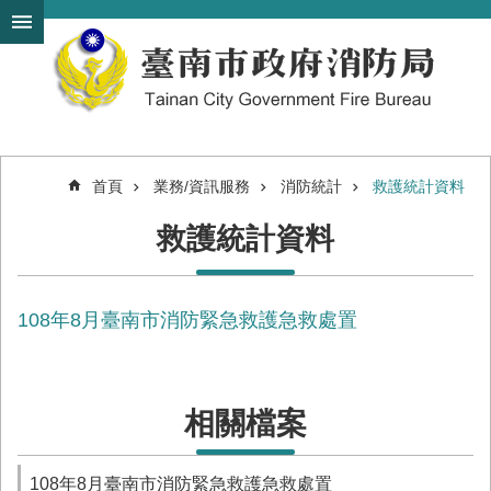
搜
跳到主要內容區塊
尋
進
階
搜
尋
首頁
業務/資訊服務
消防統計
救護統計資料
機
救護統計資料
關
簡
介
108年8月臺南市消防緊急救護急救處置
訊
息
發
布
相關檔案
便
民
服
108年8月臺南市消防緊急救護急救處置