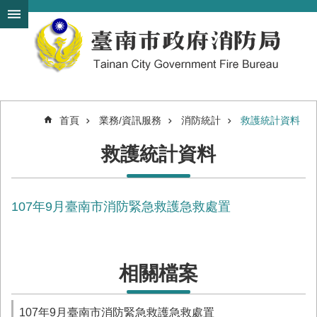
搜
跳到主要內容區塊
尋
進
階
搜
尋
首頁
業務/資訊服務
消防統計
救護統計資料
機
救護統計資料
關
簡
介
107年9月臺南市消防緊急救護急救處置
訊
息
發
布
相關檔案
便
民
服
107年9月臺南市消防緊急救護急救處置