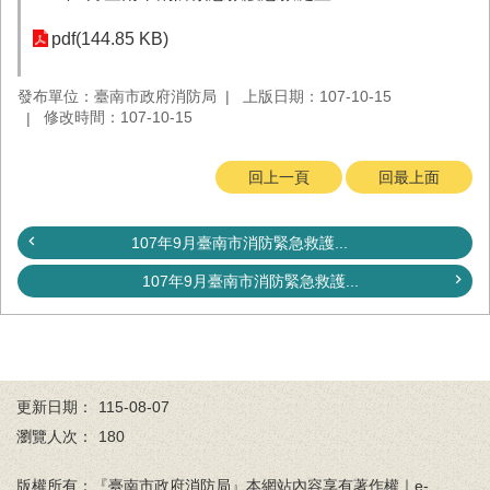
務
pdf(144.85 KB)
業
務/
發布單位：臺南市政府消防局
上版日期：107-10-15
資
修改時間：107-10-15
訊
服
務
回上一頁
回最上面
消
防
107年9月臺南市消防緊急救護...
宣
導
107年9月臺南市消防緊急救護...
民
力
園
地
更新日期：
115-08-07
接
瀏覽人次：
180
受
贈
版權所有：『臺南市政府消防局』本網站內容享有著作權｜e-