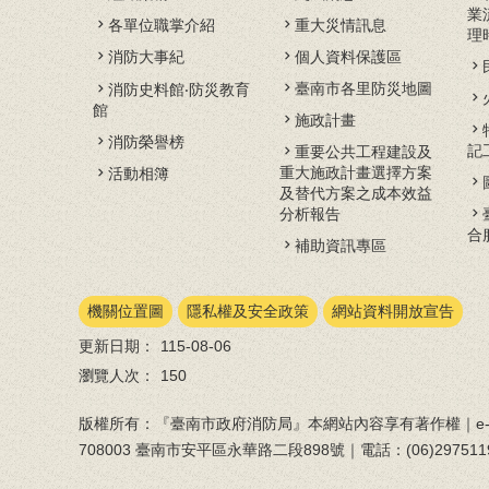
業
各單位職掌介紹
重大災情訊息
理
消防大事紀
個人資料保護區
臺南市各里防災地圖
消防史料館‧防災教育
館
施政計畫
消防榮譽榜
記
重要公共工程建設及
重大施政計畫選擇方案
活動相簿
及替代方案之成本效益
分析報告
合
補助資訊專區
機關位置圖
隱私權及安全政策
網站資料開放宣告
更新日期：
115-08-06
瀏覽人次：
150
版權所有：『臺南市政府消防局』本網站內容享有著作權｜e-ma
708003 臺南市安平區永華路二段898號｜電話：(06)297511