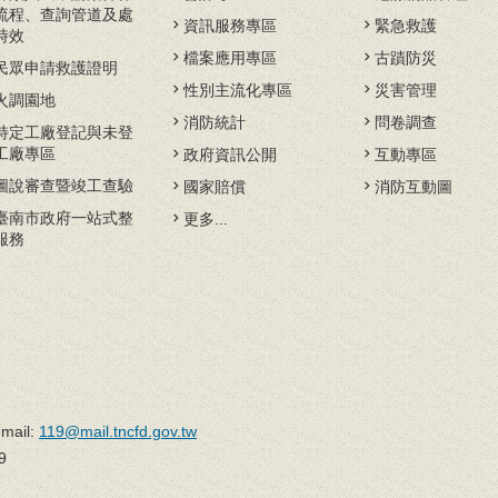
流程、查詢管道及處
資訊服務專區
緊急救護
時效
檔案應用專區
古蹟防災
民眾申請救護證明
性別主流化專區
災害管理
火調園地
消防統計
問卷調查
特定工廠登記與未登
工廠專區
政府資訊公開
互動專區
圖說審查暨竣工查驗
國家賠償
消防互動圖
臺南市政府一站式整
更多...
服務
il:
119@mail.tncfd.gov.tw
9